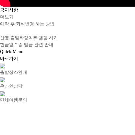
공지
사항
더보기
예약 후 좌석변경 하는 방법
산행 출발확정여부 결정 시기
현금영수증 발급 관련 안내
Quick
Menu
바로가기
출발장소안내
온라인상담
단체여행문의
회사소개
이용약관
개인정