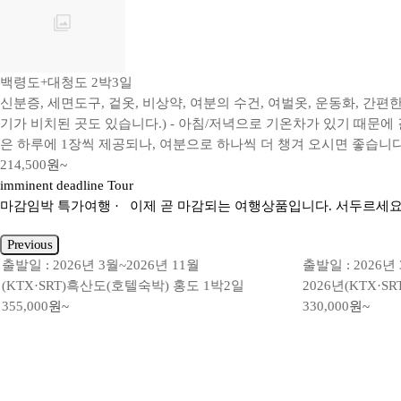
백령도+대청도 2박3일
신분증, 세면도구, 겉옷, 비상약, 여분의 수건, 여벌옷, 운동화, 간
기가 비치된 곳도 있습니다.) - 아침/저녁으로 기온차가 있기 때문에
은 하루에 1장씩 제공되나, 여분으로 하나씩 더 챙겨 오시면 좋습니다
214,500
원~
imminent deadline Tour
마감임박
특가여행
· 이제 곧 마감되는 여행상품입니다. 서두르세요
Previous
출발일 : 2026년 3월~2026년 11월
출발일 : 2026년 
(KTX·SRT)흑산도(호텔숙박) 홍도 1박2일
2026년(KTX·
355,000
원~
330,000
원~