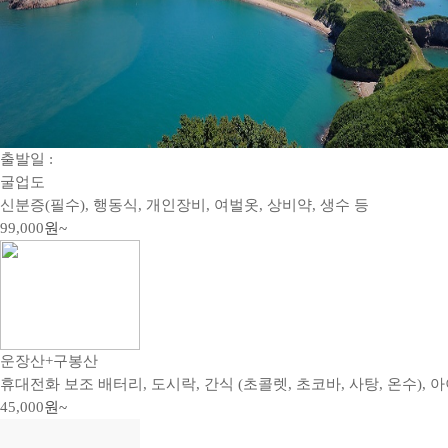
출발일 :
굴업도
신분증(필수), 행동식, 개인장비, 여벌옷, 상비약, 생수 등
99,000
원~
운장산+구봉산
휴대전화 보조 배터리, 도시락, 간식 (초콜렛, 초코바, 사탕, 온수), 아
45,000
원~