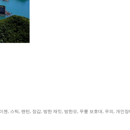
이젠, 스틱, 랜턴, 장갑, 방한 재킷, 방한모, 무릎 보호대, 우의, 개인장