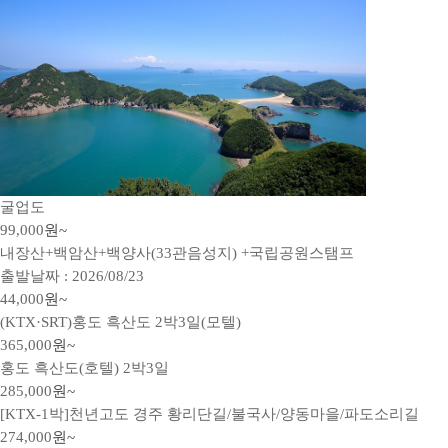
굴업도
99,000
원~
내장산+백암산+백양사(33관음성지) +국립공원스탬프
출발날짜 : 2026/08/23
44,000
원~
(KTX·SRT)홍도 흑산도 2박3일(모텔)
365,000
원~
홍도 흑산도(호텔) 2박3일
285,000
원~
[KTX-1박]천년고도 경주 황리단길/불국사/양동마을/파도소리길
274,000
원~