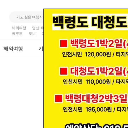
해외여행
명산100
국내여행
산행
섬
기차여행
크루즈
도보
여행
트래킹
해외여행
기차여행
크루즈
모두보기