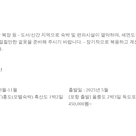
편한 복장 등 - 도서/산간 지역으로 숙박 및 편의시설이 열악하여, 세
 걸칠만한 겉옷을 준비해 주시기 바랍니다. - 장기적으로 복용하고 계신
.
!
3월-11월
출발일 : 2025년 5월
SRT)홍도(모텔숙박) 흑산도 1박2일
[포항 출발] 울릉도 2박3일 독도
450,000
원~