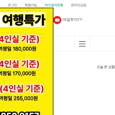
로그인
회원가입
예약결제현황
온라인상담
다음카페
매일투어TV
커뮤니티
오늘 본 상품