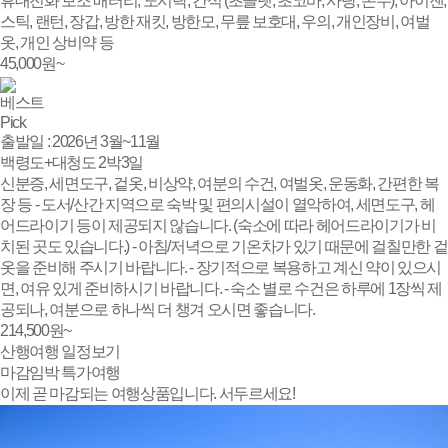
휴대전화 보조 배터리, 도시락, 간식 (초콜렛, 초코바, 사탕, 온수), 아이젠,
스틱, 랜턴, 장갑, 방한 재킷, 방한모, 무릎 보호대, 우의, 개인장비, 여벌
옷, 개인 상비약 등
45,000
원~
베스트
Pick
출발일 : 2026년 3월~11월
백령도+대청도 2박3일
신분증, 세면도구, 겉옷, 비상약, 여분의 수건, 여벌옷, 운동화, 간편한 복
장 등 - 도서/산간 지역으로 숙박 및 편의시설이 열악하여, 세면도구, 헤
어드라이기 등이 제공되지 않습니다. (숙소에 따라 헤어드라이기가 비
치된 곳도 있습니다.) - 아침/저녁으로 기온차가 있기 때문에 걸칠만한 겉
옷을 준비해 주시기 바랍니다. - 장기적으로 복용하고 계신 약이 있으시
면, 여유 있게 준비하시기 바랍니다. - 숙소 별로 수건은 하루에 1장씩 제
공되나, 여분으로 하나씩 더 챙겨 오시면 좋습니다.
214,500
원~
산행여행 일정보기
마감임박
특가여행
이제 곧 마감되는 여행상품입니다. 서두르세요!