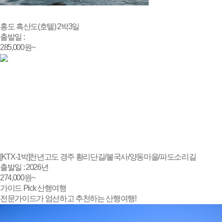
홍도 흑산도(호텔) 2박3일
출발일 :
285,000
원~
[KTX-1박]천년고도 경주 황리단길/불국사/양동마을/파도소리길
출발일 : 2026년
274,000
원~
가이드
Pick
산행
여행
전문가이드가 엄선하고 추천하는 산행여행!