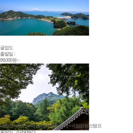
굴업도
출발일 :
99,000
원~
내장산+백암산+백양사(33관음성지) +국립공원스탬프
출발일 : 2026/08/23