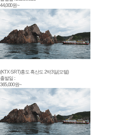
44,000
원~
(KTX·SRT)홍도 흑산도 2박3일(모텔)
출발일 :
365,000
원~