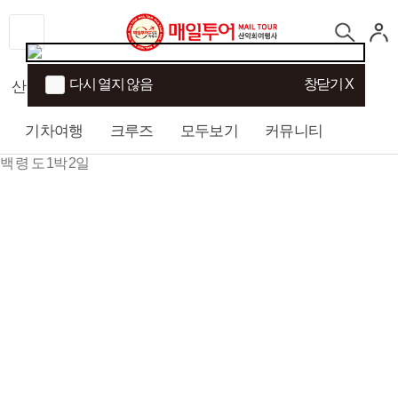
다시 열지 않음
창닫기 X
산행
섬/트래킹
국내여행
해외여행
기차여행
크루즈
모두보기
커뮤니티
백 령 도 1박 2일