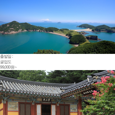
출발일 :
굴업도
99,000
원~