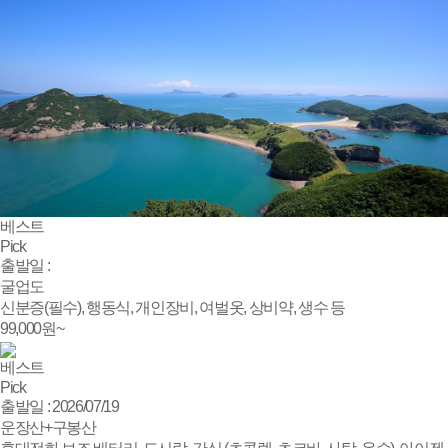
베스트
Pick
출발일 :
굴업도
신분증(필수), 행동식, 개인장비, 여벌옷, 상비약, 생수 등
99,000
원~
베스트
Pick
출발일 : 2026/07/19
운장산+구봉산