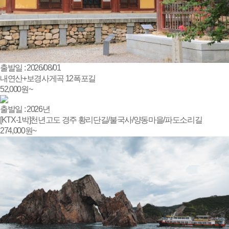
출발일 : 2026/08/01
내연산+보경사게곡 12폭포길
52,000
원~
출발일 : 2026년
[KTX-1박]천년고도 경주 황리단길/불국사/양동마을/파도소리길
274,000
원~