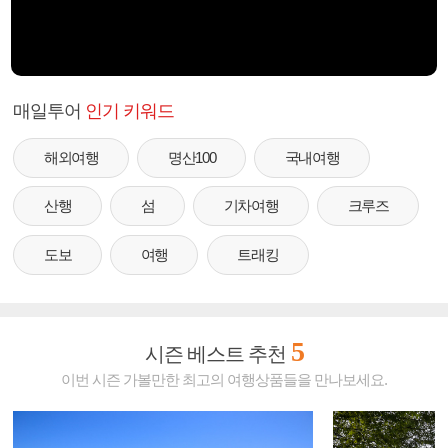
매일투어
인기 키워드
해외여행
명산100
국내여행
산행
섬
기차여행
크루즈
도보
여행
트래킹
5
시즌 베스트 추천
이번 시즌 가볼만한 최고의 여행상품들을 만나보세요.