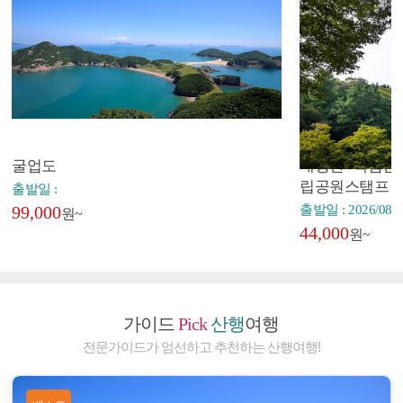
굴업도
내장산+백암산+
립공원스탬프
출발일 :
99,000
출발일 : 2026/08/2
원~
44,000
원~
가이드
Pick
산행
여행
전문가이드가 엄선하고 추천하는 산행여행!