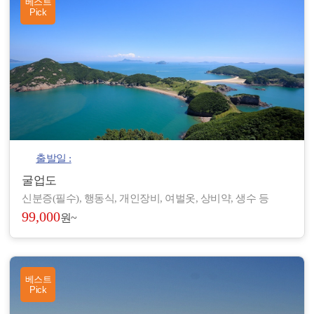
베스트
Pick
출발일 :
굴업도
신분증(필수), 행동식, 개인장비, 여벌옷, 상비약, 생수 등
99,000
원~
베스트
Pick