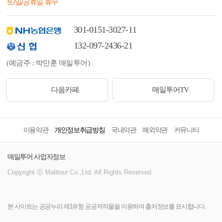
토/일/공휴일 휴무
301-0151-3027-11
132-097-2436-21
(예금주 : 박만훈 매일투어)
다음카페
매일투어TV
이용약관
개인정보취급방침
국내약관
해외약관
커뮤니티
매일투어 사업자정보
Copyright ⓒ Mailtour Co.,Ltd. All Rights Reserved.
본 사이트는 공공누리 제1유형 공공저작물을 이용하여 출처정보를 표시합니다.