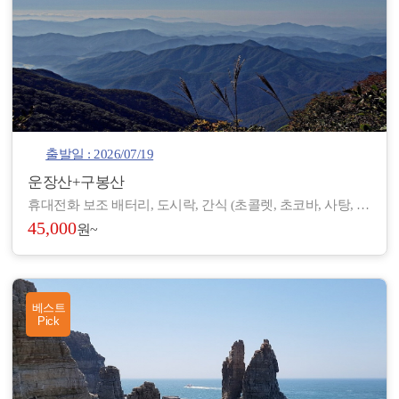
출발일 : 2026/07/19
운장산+구봉산
휴대전화 보조 배터리, 도시락, 간식 (초콜렛, 초코바, 사탕, 온수), 아이젠, 스틱, 랜턴, 장갑, 방한 재킷, 방한모, 무릎 보호대, 우의, 개인장비, 여벌 옷, 개인 상비약 등
45,000
원~
베스트
Pick