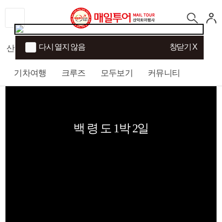
다시 열지 않음
창닫기 X
산행
섬/트래킹
국내여행
해외여행
기차여행
크루즈
모두보기
커뮤니티
백 령 도 1박 2일