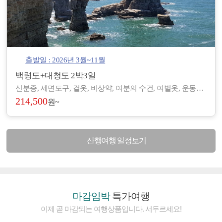
출발일 : 2026년 3월~11월
백령도+대청도 2박3일
신분증, 세면도구, 겉옷, 비상약, 여분의 수건, 여벌옷, 운동화, 간편한 복장 등 - 도서/산간 지역으로 숙박 및 편의시설이 열악하여, 세면도구, 헤어드라이기 등이 제공되지 않습니다. (숙소에 따라 헤어드라이기가 비치된 곳도 있습니다.) - 아침/저녁으로 기온차가 있기 때문에 걸칠만한 겉옷을 준비해 주시기 바랍니다. - 장기적으로 복용하고 계신 약이 있으시면, 여유 있게 준비하시기 바랍니다. - 숙소 별로 수건은 하루에 1장씩 제공되나, 여분으로 하나씩 더 챙겨 오시면 좋습니다.
214,500
원~
산행여행 일정보기
마감임박
특가여행
이제 곧 마감되는 여행상품입니다. 서두르세요!