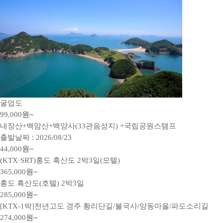
굴업도
99,000
원~
내장산+백암산+백양사(33관음성지) +국립공원스탬프
출발날짜 : 2026/08/23
44,000
원~
(KTX·SRT)홍도 흑산도 2박3일(모텔)
365,000
원~
홍도 흑산도(호텔) 2박3일
285,000
원~
[KTX-1박]천년고도 경주 황리단길/불국사/양동마을/파도소리길
274,000
원~