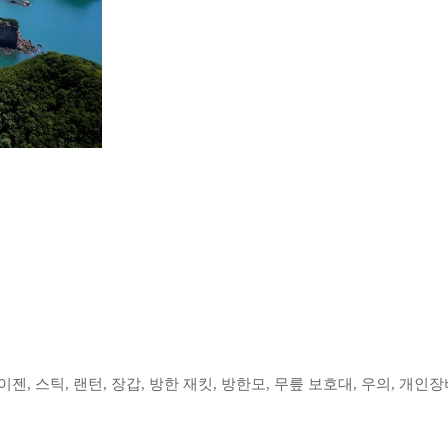
이젠, 스틱, 랜턴, 장갑, 방한 재킷, 방한모, 무릎 보호대, 우의, 개인장