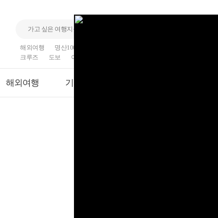
해외여행
명산100
국내여행
산행
섬
기차여행
크루즈
도보
여행
트래킹
해외여행
기차여행
크루즈
모두보기