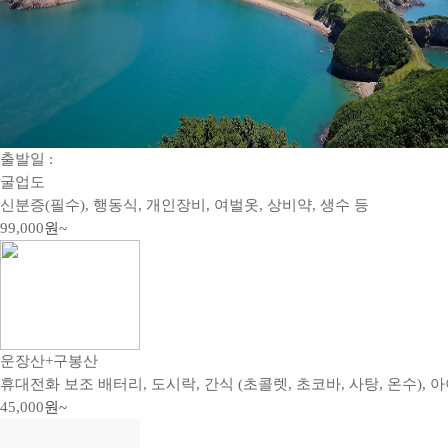
출발일 :
굴업도
신분증(필수), 행동식, 개인장비, 여벌옷, 상비약, 생수 등
99,000
원~
운장산+구봉산
휴대전화 보조 배터리, 도시락, 간식 (초콜렛, 초코바, 사탕, 온수), 아
45,000
원~