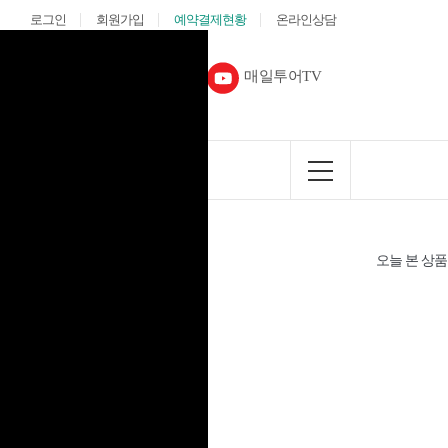
로그인
회원가입
예약결제현황
온라인상담
다음카페
매일투어TV
커뮤니티
오늘 본 상품