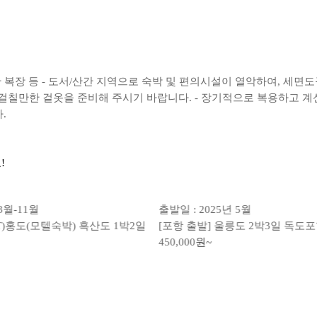
편한 복장 등 - 도서/산간 지역으로 숙박 및 편의시설이 열악하여, 세
 걸칠만한 겉옷을 준비해 주시기 바랍니다. - 장기적으로 복용하고 계신
.
!
3월-11월
출발일 : 2025년 5월
SRT)홍도(모텔숙박) 흑산도 1박2일
[포항 출발] 울릉도 2박3일 독도
450,000
원~