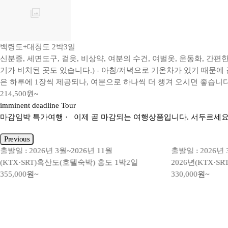
백령도+대청도 2박3일
신분증, 세면도구, 겉옷, 비상약, 여분의 수건, 여벌옷, 운동화, 간
기가 비치된 곳도 있습니다.) - 아침/저녁으로 기온차가 있기 때문에
은 하루에 1장씩 제공되나, 여분으로 하나씩 더 챙겨 오시면 좋습니다
214,500
원~
imminent deadline Tour
마감임박
특가여행
· 이제 곧 마감되는 여행상품입니다. 서두르세요
Previous
출발일 : 2026년 3월~2026년 11월
출발일 : 2026년 
(KTX·SRT)흑산도(호텔숙박) 홍도 1박2일
2026년(KTX·
355,000
원~
330,000
원~