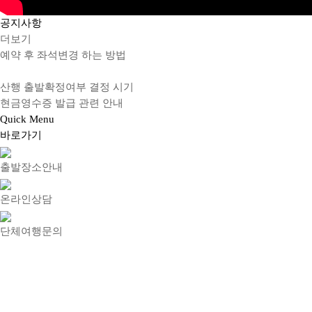
공지
사항
더보기
예약 후 좌석변경 하는 방법
산행 출발확정여부 결정 시기
현금영수증 발급 관련 안내
Quick
Menu
바로가기
출발장소안내
온라인상담
단체여행문의
회사소개
이용약관
개인정