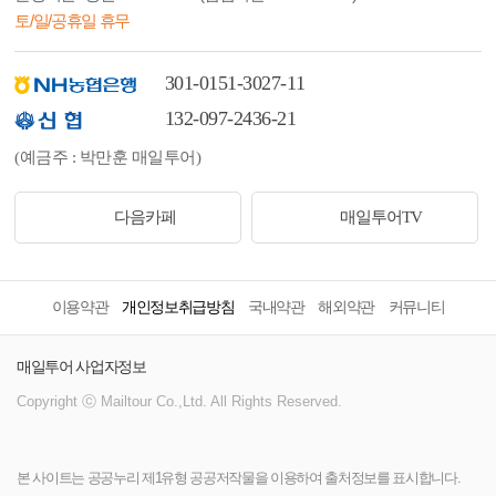
토/일/공휴일 휴무
301-0151-3027-11
132-097-2436-21
(예금주 : 박만훈 매일투어)
다음카페
매일투어TV
이용약관
개인정보취급방침
국내약관
해외약관
커뮤니티
매일투어 사업자정보
Copyright ⓒ Mailtour Co.,Ltd. All Rights Reserved.
본 사이트는 공공누리 제1유형 공공저작물을 이용하여 출처정보를 표시합니다.