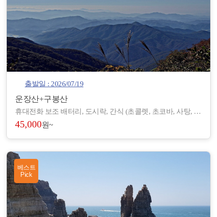
출발일 : 2026/07/19
운장산+구봉산
휴대전화 보조 배터리, 도시락, 간식 (초콜렛, 초코바, 사탕, 온수), 아이젠, 스틱, 랜턴, 장갑, 방한 재킷, 방한모, 무릎 보호대, 우의, 개인장비, 여벌 옷, 개인 상비약 등
45,000
원~
베스트
Pick