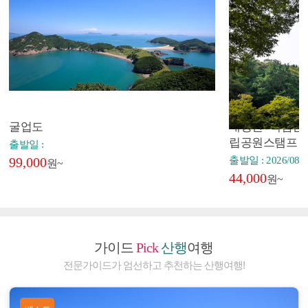
굴업도
내장산+백암산+
립공원스탬프
출발일 :
99,000
출발일 : 2026/08/2
원~
44,000
원~
가이드
Pick
산행
여행
전문가이드가 엄선하고 추천하는 산행여행!