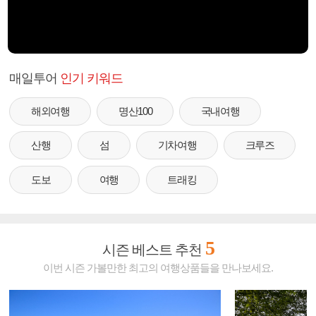
매일투어
인기 키워드
해외여행
명산100
국내여행
산행
섬
기차여행
크루즈
도보
여행
트래킹
5
시즌 베스트 추천
이번 시즌 가볼만한 최고의 여행상품들을 만나보세요.