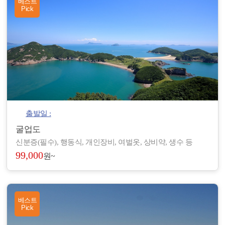
베스트
Pick
출발일 :
굴업도
신분증(필수), 행동식, 개인장비, 여벌옷, 상비약, 생수 등
99,000
원~
베스트
Pick