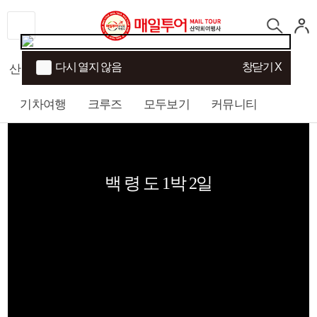
다시 열지 않음
창닫기 X
산행
섬/트래킹
국내여행
해외여행
기차여행
크루즈
모두보기
커뮤니티
백 령 도 1박 2일