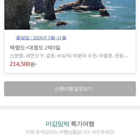
출발일 : 2026년 3월~11월
백령도+대청도 2박3일
신분증, 세면도구, 겉옷, 비상약, 여분의 수건, 여벌옷, 운동화, 간편한 복장 등 - 도서/산간 지역으로 숙박 및 편의시설이 열악하여, 세면도구, 헤어드라이기 등이 제공되지 않습니다. (숙소에 따라 헤어드라이기가 비치된 곳도 있습니다.) - 아침/저녁으로 기온차가 있기 때문에 걸칠만한 겉옷을 준비해 주시기 바랍니다. - 장기적으로 복용하고 계신 약이 있으시면, 여유 있게 준비하시기 바랍니다. - 숙소 별로 수건은 하루에 1장씩 제공되나, 여분으로 하나씩 더 챙겨 오시면 좋습니다.
214,500
원~
산행여행 일정보기
마감임박
특가여행
이제 곧 마감되는 여행상품입니다. 서두르세요!