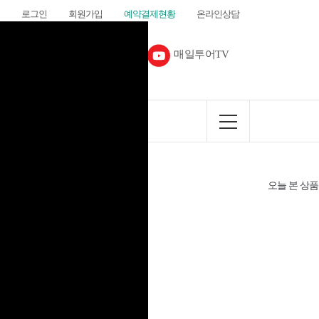
로그인
회원가입
예약결제현황
온라인상담
다음카페
매일투어TV
커뮤니티
오늘 본 상품