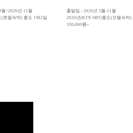
3월~2026년 11월
출발일 : 2026년 3월-11월
산도(호텔숙박) 홍도 1박2일
2026년(KTX·SRT)홍도(모텔숙박
330,000
원~