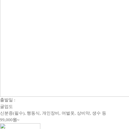
출발일 :
굴업도
신분증(필수), 행동식, 개인장비, 여벌옷, 상비약, 생수 등
99,000
원~