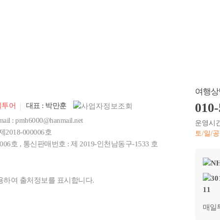
보취급방침
여행약관
찾아오시는 길
출발장
여행상
010-
일투어
대표 : 박만훈
ail :
pmh6000@hanmail.net
운영시간 :
2018-000006호
토/일/
6호 , 통신판매번호 : 제 2019-인천남동구-1533 호
용하여 출처정보를 표시합니다.
매일