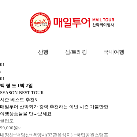
산행
섬/트래킹
국내여행
01
/
01
백 령 도 1박 2일
SEASON BEST TOUR
시즌 베스트 추천
5
매일투어 산악회가 강력 추천하는 이번 시즌 가볼만한
여행상품들을 만나보세요.
굴업도
99,000
원~
내장산+백암산+백양사(33관음성지) +국립공원스탬프