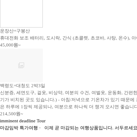
운장산+구봉산
휴대전화 보조 배터리, 도시락, 간식 (초콜렛, 초코바, 사탕, 온수), 아
45,000
원~
백령도+대청도 2박3일
신분증, 세면도구, 겉옷, 비상약, 여분의 수건, 여벌옷, 운동화, 간
기가 비치된 곳도 있습니다.) - 아침/저녁으로 기온차가 있기 때문에
은 하루에 1장씩 제공되나, 여분으로 하나씩 더 챙겨 오시면 좋습니다
214,500
원~
imminent deadline Tour
마감임박
특가여행
· 이제 곧 마감되는 여행상품입니다. 서두르세요