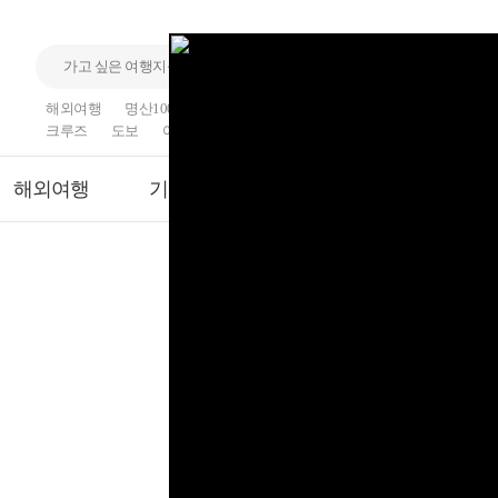
해외여행
명산100
국내여행
산행
섬
기차여행
크루즈
도보
여행
트래킹
해외여행
기차여행
크루즈
모두보기