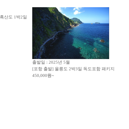
) 흑산도 1박2일
출발일 : 2025년 5월
[포항 출발] 울릉도 2박3일 독도포함 패키지
450,000
원~