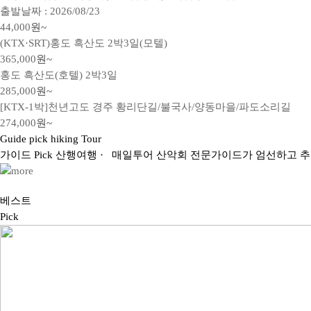
출발날짜 : 2026/08/23
44,000
원~
(KTX·SRT)홍도 흑산도 2박3일(모텔)
365,000
원~
홍도 흑산도(호텔) 2박3일
285,000
원~
[KTX-1박]천년고도 경주 황리단길/불국사/양동마을/파도소리길
274,000
원~
Guide pick hiking Tour
가이드
Pick
산행
여행
· 매일투어 산악회 전문가이드가 엄선하고 
베스트
Pick