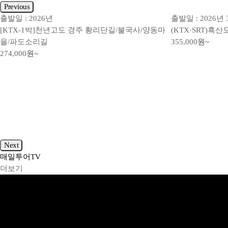
Previous
출발일 : 2026년
출발일 : 2026년 
[KTX-1박]천년고도 경주 황리단길/불국사/양동마
(KTX·SRT)흑
을/파도소리길
355,000
원~
274,000
원~
Next
매일투어
TV
더보기