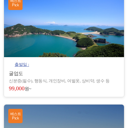
베스트
Pick
출발일 :
굴업도
신분증(필수), 행동식, 개인장비, 여벌옷, 상비약, 생수 등
99,000
원~
베스트
Pick