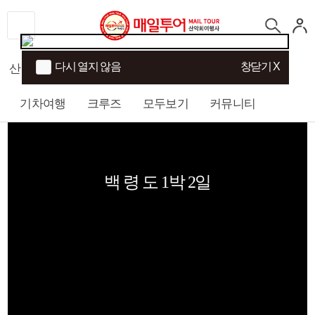
다시 열지 않음
창닫기 X
산행
섬/트래킹
국내여행
해외여행
기차여행
크루즈
모두보기
커뮤니티
백 령 도 1박 2일