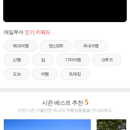
매일투어
인기 키워드
해외여행
명산100
국내여행
산행
섬
기차여행
크루즈
도보
여행
트래킹
5
시즌 베스트 추천
이번 시즌 가볼만한 최고의 여행상품들을 만나보세요.