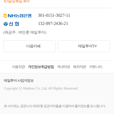
토/일/공휴일 휴무
301-0151-3027-11
132-097-2436-21
(예금주 : 박만훈 매일투어)
다음카페
매일투어TV
이용약관
개인정보취급방침
국내약관
해외약관
커뮤니티
매일투어 사업자정보
Copyright ⓒ Mailtour Co.,Ltd. All Rights Reserved.
본 사이트는 공공누리 제1유형 공공저작물을 이용하여 출처정보를 표시합니다.