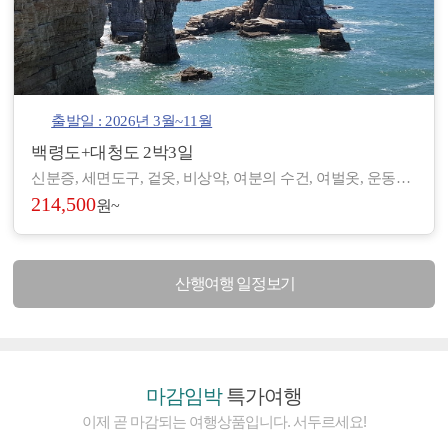
출발일 : 2026년 3월~11월
백령도+대청도 2박3일
신분증, 세면도구, 겉옷, 비상약, 여분의 수건, 여벌옷, 운동화, 간편한 복장 등 - 도서/산간 지역으로 숙박 및 편의시설이 열악하여, 세면도구, 헤어드라이기 등이 제공되지 않습니다. (숙소에 따라 헤어드라이기가 비치된 곳도 있습니다.) - 아침/저녁으로 기온차가 있기 때문에 걸칠만한 겉옷을 준비해 주시기 바랍니다. - 장기적으로 복용하고 계신 약이 있으시면, 여유 있게 준비하시기 바랍니다. - 숙소 별로 수건은 하루에 1장씩 제공되나, 여분으로 하나씩 더 챙겨 오시면 좋습니다.
214,500
원~
산행여행 일정보기
마감임박
특가여행
이제 곧 마감되는 여행상품입니다. 서두르세요!