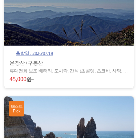
출발일 : 2026/07/19
운장산+구봉산
휴대전화 보조 배터리, 도시락, 간식 (초콜렛, 초코바, 사탕, 온수), 아이젠, 스틱, 랜턴, 장갑, 방한 재킷, 방한모, 무릎 보호대, 우의, 개인장비, 여벌 옷, 개인 상비약 등
45,000
원~
베스트
Pick