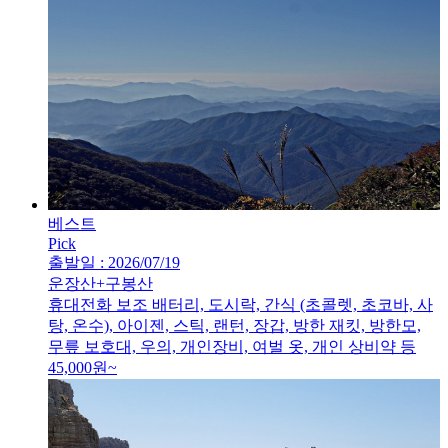
베스트
Pick
출발일 : 2026/07/19
운장산+구봉산
휴대전화 보조 배터리, 도시락, 간식 (초콜렛, 초코바, 사
탕, 온수), 아이젠, 스틱, 랜턴, 장갑, 방한 재킷, 방한모,
무릎 보호대, 우의, 개인장비, 여벌 옷, 개인 상비약 등
45,000
원~