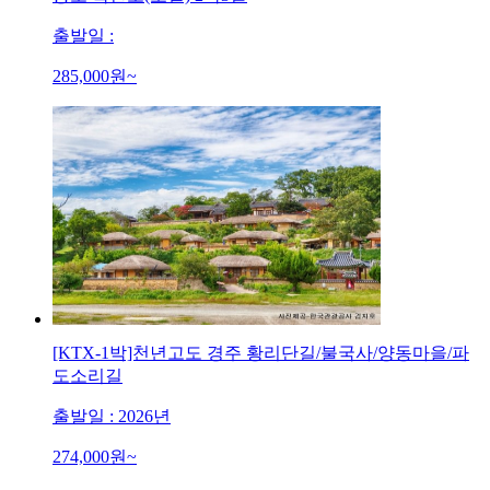
출발일 :
285,000
원~
[KTX-1박]천년고도 경주 황리단길/불국사/양동마을/파
도소리길
출발일 : 2026년
274,000
원~