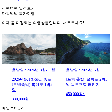
산행여행 일정보기
마감임박
특가여행
이제 곧 마감되는 여행상품입니다. 서두르세요!
월
출발일 : 2025년 5월
출발일 : 2025년 5월
[포항 출발] 울릉도 2박3
[묵호 출발] 울릉도 2박3
일 독도포함 패키지
일 독도포함 패키지
450,000
원~
386,000
원~
매일투어
TV