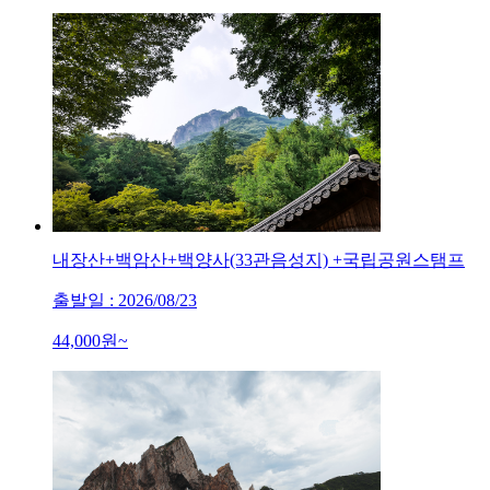
내장산+백암산+백양사(33관음성지) +국립공원스탬프
출발일 : 2026/08/23
44,000
원~