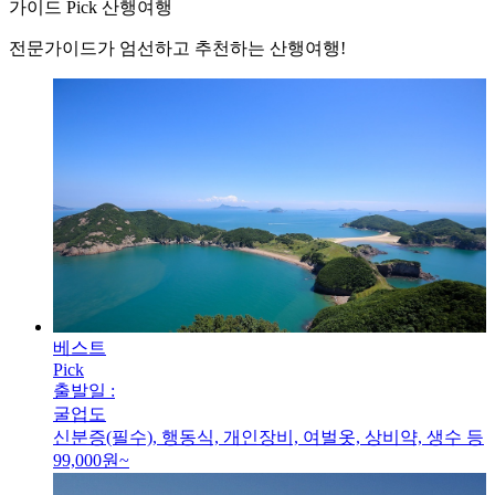
가이드
Pick
산행
여행
전문가이드가 엄선하고 추천하는 산행여행!
베스트
Pick
출발일 :
굴업도
신분증(필수), 행동식, 개인장비, 여벌옷, 상비약, 생수 등
99,000
원~