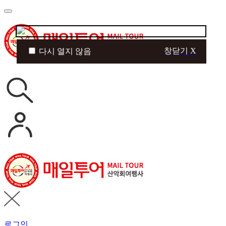
창닫기 X
다시 열지 않음
로그인