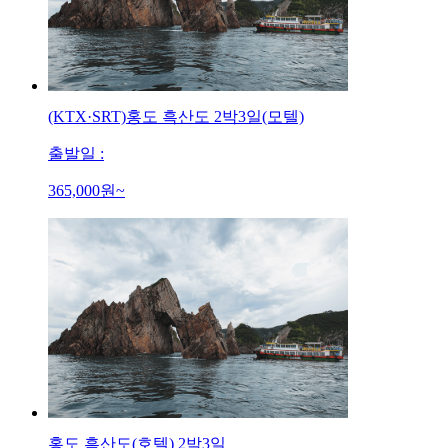
(KTX·SRT)홍도 흑산도 2박3일(모텔)
출발일 :
365,000
원~
홍도 흑산도(호텔) 2박3일