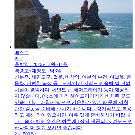
베스트
Pick
출발일 : 2026년 3월~11월
백령도+대청도 2박3일
신분증, 세면도구, 겉옷, 비상약, 여분의 수건, 여벌옷, 운
동화, 간편한 복장 등 - 도서/산간 지역으로 숙박 및 편의
시설이 열악하여, 세면도구, 헤어드라이기 등이 제공되
지 않습니다. (숙소에 따라 헤어드라이기가 비치된 곳도
있습니다.) - 아침/저녁으로 기온차가 있기 때문에 걸칠
만한 겉옷을 준비해 주시기 바랍니다. - 장기적으로 복용
하고 계신 약이 있으시면, 여유 있게 준비하시기 바랍니
다. - 숙소 별로 수건은 하루에 1장씩 제공되나, 여분으로
하나씩 더 챙겨 오시면 좋습니다.
214,500
원~