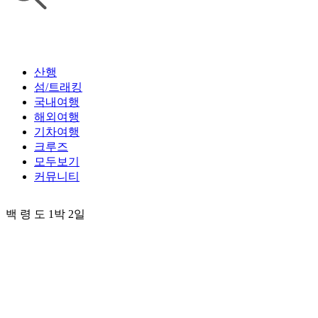
산행
섬/트래킹
국내여행
해외여행
기차여행
크루즈
모두보기
커뮤니티
백 령 도 1박 2일