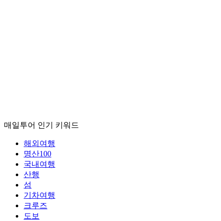
매일투어
인기 키워드
해외여행
명산100
국내여행
산행
섬
기차여행
크루즈
도보