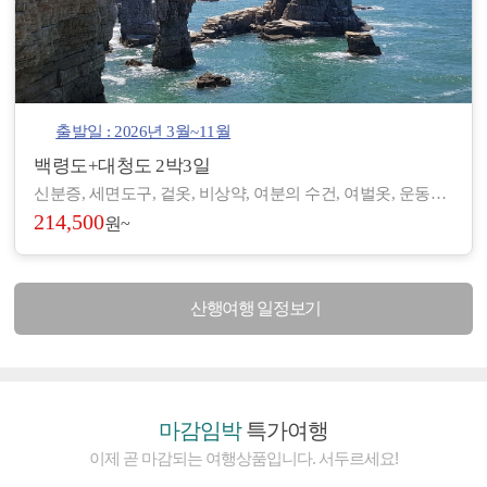
출발일 : 2026년 3월~11월
백령도+대청도 2박3일
신분증, 세면도구, 겉옷, 비상약, 여분의 수건, 여벌옷, 운동화, 간편한 복장 등 - 도서/산간 지역으로 숙박 및 편의시설이 열악하여, 세면도구, 헤어드라이기 등이 제공되지 않습니다. (숙소에 따라 헤어드라이기가 비치된 곳도 있습니다.) - 아침/저녁으로 기온차가 있기 때문에 걸칠만한 겉옷을 준비해 주시기 바랍니다. - 장기적으로 복용하고 계신 약이 있으시면, 여유 있게 준비하시기 바랍니다. - 숙소 별로 수건은 하루에 1장씩 제공되나, 여분으로 하나씩 더 챙겨 오시면 좋습니다.
214,500
원~
산행여행 일정보기
마감임박
특가여행
이제 곧 마감되는 여행상품입니다. 서두르세요!