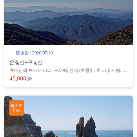
출발일 : 2026/07/19
운장산+구봉산
휴대전화 보조 배터리, 도시락, 간식 (초콜렛, 초코바, 사탕, 온수), 아이젠, 스틱, 랜턴, 장갑, 방한 재킷, 방한모, 무릎 보호대, 우의, 개인장비, 여벌 옷, 개인 상비약 등
45,000
원~
베스트
Pick