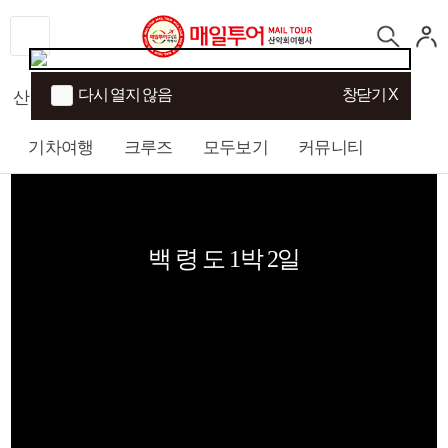
다시 열지 않음
창닫기 X
산행
섬/트래킹
국내여행
해외여행
기차여행
크루즈
모두보기
커뮤니티
백 령 도 1박 2일