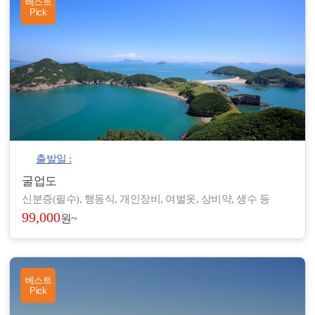
베스트
Pick
출발일 :
굴업도
신분증(필수), 행동식, 개인장비, 여벌옷, 상비약, 생수 등
99,000
원~
베스트
Pick