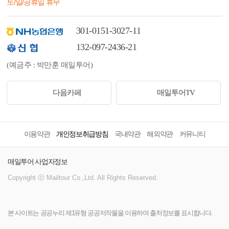
토/일/공휴일 휴무
301-0151-3027-11
132-097-2436-21
(예금주 : 박만훈 매일투어)
다음카페
매일투어TV
이용약관
개인정보취급방침
국내약관
해외약관
커뮤니티
매일투어 사업자정보
Copyright ⓒ Mailtour Co.,Ltd. All Rights Reserved.
본 사이트는 공공누리 제1유형 공공저작물을 이용하여 출처정보를 표시합니다.