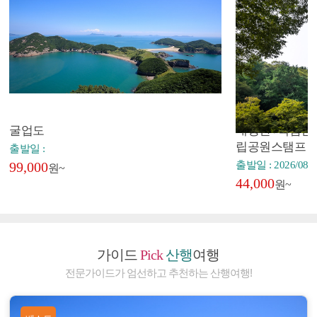
굴업도
내장산+백암산+
립공원스탬프
출발일 :
99,000
출발일 : 2026/08/2
원~
44,000
원~
가이드
Pick
산행
여행
전문가이드가 엄선하고 추천하는 산행여행!