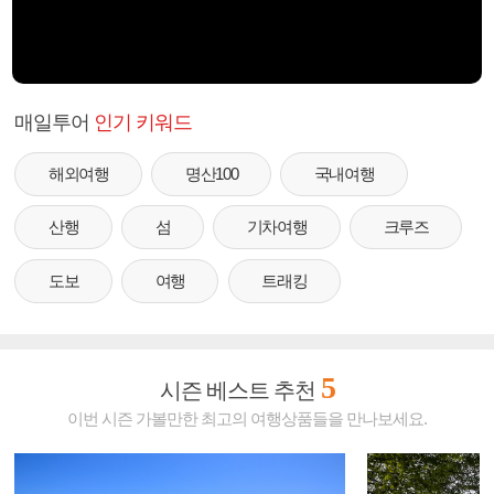
매일투어
인기 키워드
해외여행
명산100
국내여행
산행
섬
기차여행
크루즈
도보
여행
트래킹
5
시즌 베스트 추천
이번 시즌 가볼만한 최고의 여행상품들을 만나보세요.