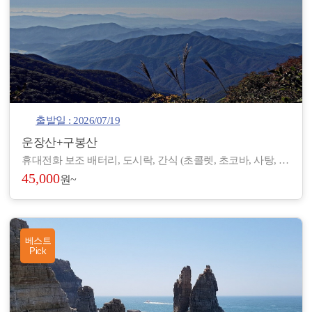
출발일 : 2026/07/19
운장산+구봉산
휴대전화 보조 배터리, 도시락, 간식 (초콜렛, 초코바, 사탕, 온수), 아이젠, 스틱, 랜턴, 장갑, 방한 재킷, 방한모, 무릎 보호대, 우의, 개인장비, 여벌 옷, 개인 상비약 등
45,000
원~
베스트
Pick