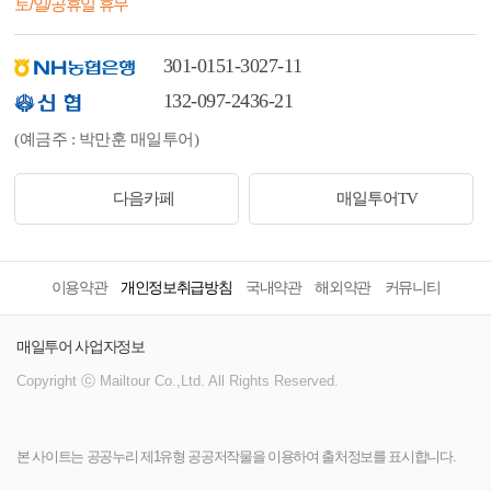
토/일/공휴일 휴무
301-0151-3027-11
132-097-2436-21
(예금주 : 박만훈 매일투어)
다음카페
매일투어TV
이용약관
개인정보취급방침
국내약관
해외약관
커뮤니티
매일투어 사업자정보
Copyright ⓒ Mailtour Co.,Ltd. All Rights Reserved.
본 사이트는 공공누리 제1유형 공공저작물을 이용하여 출처정보를 표시합니다.