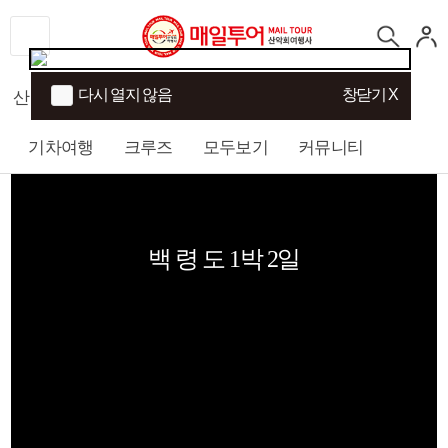
다시 열지 않음
창닫기 X
산행
섬/트래킹
국내여행
해외여행
기차여행
크루즈
모두보기
커뮤니티
백 령 도 1박 2일