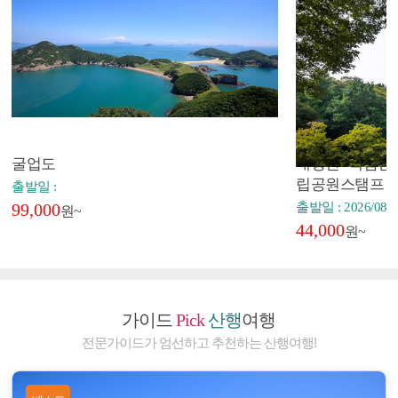
굴업도
내장산+백암산+
립공원스탬프
출발일 :
99,000
출발일 : 2026/08/2
원~
44,000
원~
가이드
Pick
산행
여행
전문가이드가 엄선하고 추천하는 산행여행!