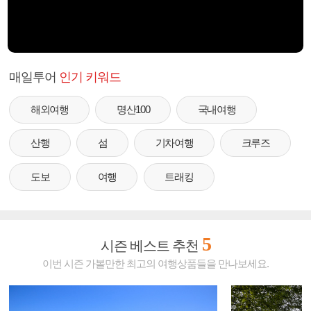
매일투어
인기 키워드
해외여행
명산100
국내여행
산행
섬
기차여행
크루즈
도보
여행
트래킹
5
시즌 베스트 추천
이번 시즌 가볼만한 최고의 여행상품들을 만나보세요.