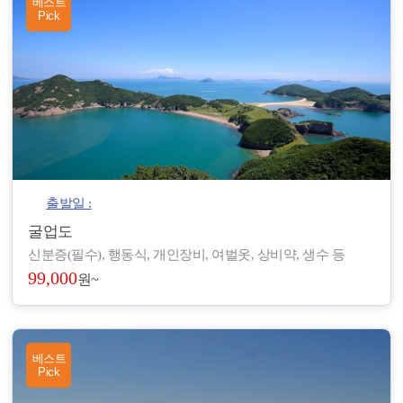
베스트
Pick
출발일 :
굴업도
신분증(필수), 행동식, 개인장비, 여벌옷, 상비약, 생수 등
99,000
원~
베스트
Pick