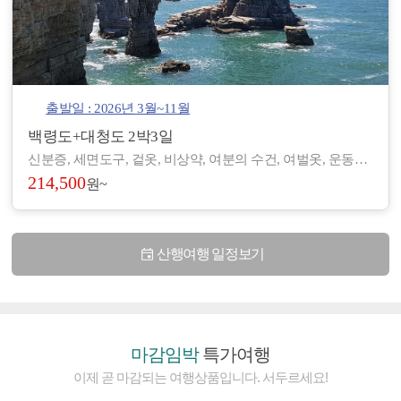
출발일 : 2026년 3월~11월
백령도+대청도 2박3일
신분증, 세면도구, 겉옷, 비상약, 여분의 수건, 여벌옷, 운동화, 간편한 복장 등 - 도서/산간 지역으로 숙박 및 편의시설이 열악하여, 세면도구, 헤어드라이기 등이 제공되지 않습니다. (숙소에 따라 헤어드라이기가 비치된 곳도 있습니다.) - 아침/저녁으로 기온차가 있기 때문에 걸칠만한 겉옷을 준비해 주시기 바랍니다. - 장기적으로 복용하고 계신 약이 있으시면, 여유 있게 준비하시기 바랍니다. - 숙소 별로 수건은 하루에 1장씩 제공되나, 여분으로 하나씩 더 챙겨 오시면 좋습니다.
214,500
원~
산행여행 일정보기
마감임박
특가여행
이제 곧 마감되는 여행상품입니다. 서두르세요!