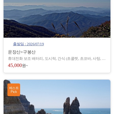
출발일 : 2026/07/19
운장산+구봉산
휴대전화 보조 배터리, 도시락, 간식 (초콜렛, 초코바, 사탕, 온수), 아이젠, 스틱, 랜턴, 장갑, 방한 재킷, 방한모, 무릎 보호대, 우의, 개인장비, 여벌 옷, 개인 상비약 등
45,000
원~
베스트
Pick