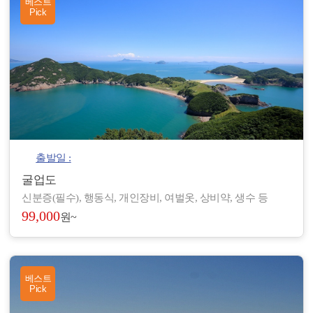
베스트
Pick
출발일 :
굴업도
신분증(필수), 행동식, 개인장비, 여벌옷, 상비약, 생수 등
99,000
원~
베스트
Pick