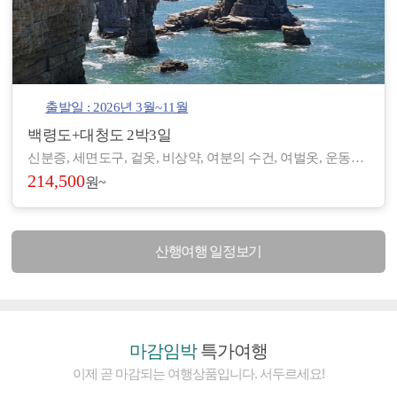
출발일 : 2026년 3월~11월
백령도+대청도 2박3일
신분증, 세면도구, 겉옷, 비상약, 여분의 수건, 여벌옷, 운동화, 간편한 복장 등 - 도서/산간 지역으로 숙박 및 편의시설이 열악하여, 세면도구, 헤어드라이기 등이 제공되지 않습니다. (숙소에 따라 헤어드라이기가 비치된 곳도 있습니다.) - 아침/저녁으로 기온차가 있기 때문에 걸칠만한 겉옷을 준비해 주시기 바랍니다. - 장기적으로 복용하고 계신 약이 있으시면, 여유 있게 준비하시기 바랍니다. - 숙소 별로 수건은 하루에 1장씩 제공되나, 여분으로 하나씩 더 챙겨 오시면 좋습니다.
214,500
원~
산행여행 일정보기
마감임박
특가여행
이제 곧 마감되는 여행상품입니다. 서두르세요!