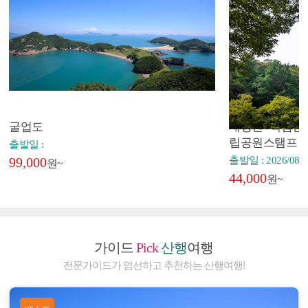
굴업도
내장산+백암산+
립공원스탬프
출발일 :
99,000
출발일 : 2026/08/2
원~
44,000
원~
가이드
Pick
산행
여행
전문가이드가 엄선하고 추천하는 산행여행!