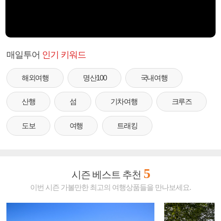
매일투어
인기 키워드
해외여행
명산100
국내여행
산행
섬
기차여행
크루즈
도보
여행
트래킹
5
시즌 베스트 추천
이번 시즌 가볼만한 최고의 여행상품들을 만나보세요.