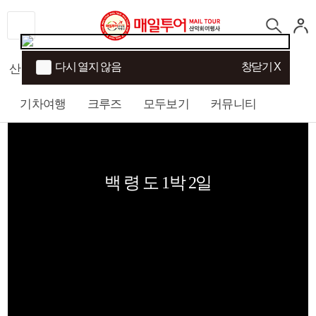
다시 열지 않음
창닫기 X
산행
섬/트래킹
국내여행
해외여행
기차여행
크루즈
모두보기
커뮤니티
백 령 도 1박 2일