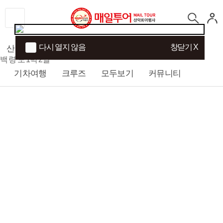
다시 열지 않음
창닫기 X
산행
섬/트래킹
국내여행
해외여행
백 령 도 1박 2일
기차여행
크루즈
모두보기
커뮤니티