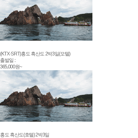
(KTX·SRT)홍도 흑산도 2박3일(모텔)
출발일 :
365,000
원~
홍도 흑산도(호텔) 2박3일