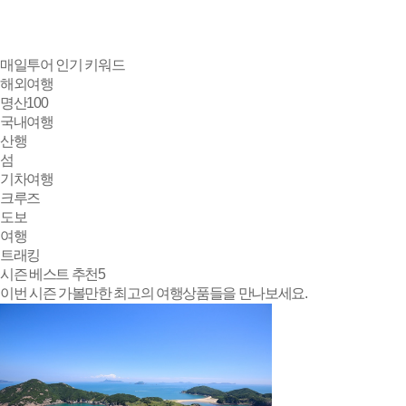
매일투어
인기 키워드
해외여행
명산100
국내여행
산행
섬
기차여행
크루즈
도보
여행
트래킹
시즌 베스트 추천
5
이번 시즌 가볼만한 최고의 여행상품들을 만나보세요.