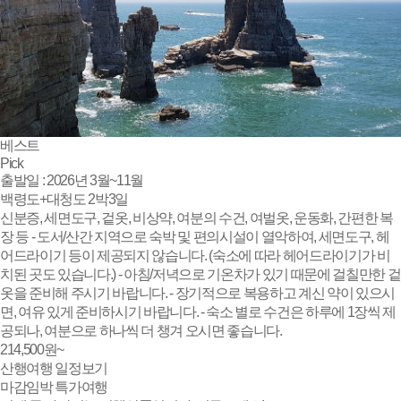
베스트
Pick
출발일 : 2026년 3월~11월
백령도+대청도 2박3일
신분증, 세면도구, 겉옷, 비상약, 여분의 수건, 여벌옷, 운동화, 간편한 복
장 등 - 도서/산간 지역으로 숙박 및 편의시설이 열악하여, 세면도구, 헤
어드라이기 등이 제공되지 않습니다. (숙소에 따라 헤어드라이기가 비
치된 곳도 있습니다.) - 아침/저녁으로 기온차가 있기 때문에 걸칠만한 겉
옷을 준비해 주시기 바랍니다. - 장기적으로 복용하고 계신 약이 있으시
면, 여유 있게 준비하시기 바랍니다. - 숙소 별로 수건은 하루에 1장씩 제
공되나, 여분으로 하나씩 더 챙겨 오시면 좋습니다.
214,500
원~
산행여행 일정보기
마감임박
특가여행