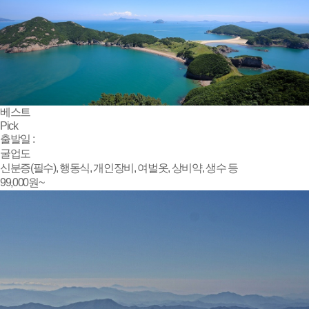
베스트
Pick
출발일 :
굴업도
신분증(필수), 행동식, 개인장비, 여벌옷, 상비약, 생수 등
99,000
원~