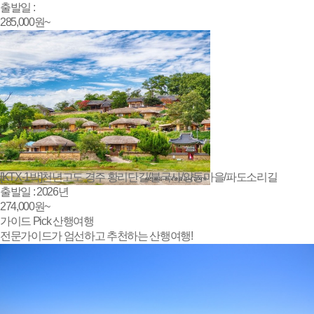
출발일 :
285,000
원~
[KTX-1박]천년고도 경주 황리단길/불국사/양동마을/파도소리길
출발일 : 2026년
274,000
원~
가이드
Pick
산행
여행
전문가이드가 엄선하고 추천하는 산행여행!