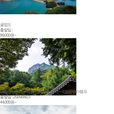
굴업도
출발일 :
99,000
원~
내장산+백암산+백양사(33관음성지) +국립공원스탬프
출발일 : 2026/08/23
44,000
원~