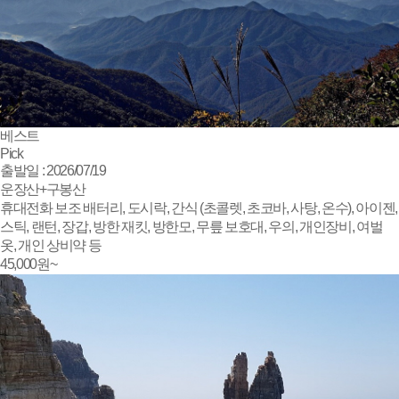
베스트
Pick
출발일 : 2026/07/19
운장산+구봉산
휴대전화 보조 배터리, 도시락, 간식 (초콜렛, 초코바, 사탕, 온수), 아이젠,
스틱, 랜턴, 장갑, 방한 재킷, 방한모, 무릎 보호대, 우의, 개인장비, 여벌
옷, 개인 상비약 등
45,000
원~