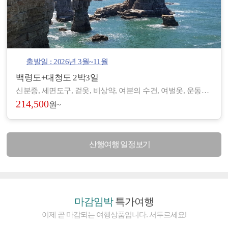
출발일 : 2026년 3월~11월
백령도+대청도 2박3일
신분증, 세면도구, 겉옷, 비상약, 여분의 수건, 여벌옷, 운동화, 간편한 복장 등 - 도서/산간 지역으로 숙박 및 편의시설이 열악하여, 세면도구, 헤어드라이기 등이 제공되지 않습니다. (숙소에 따라 헤어드라이기가 비치된 곳도 있습니다.) - 아침/저녁으로 기온차가 있기 때문에 걸칠만한 겉옷을 준비해 주시기 바랍니다. - 장기적으로 복용하고 계신 약이 있으시면, 여유 있게 준비하시기 바랍니다. - 숙소 별로 수건은 하루에 1장씩 제공되나, 여분으로 하나씩 더 챙겨 오시면 좋습니다.
214,500
원~
산행여행 일정보기
마감임박
특가여행
이제 곧 마감되는 여행상품입니다. 서두르세요!