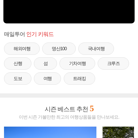
매일투어
인기 키워드
해외여행
명산100
국내여행
산행
섬
기차여행
크루즈
도보
여행
트래킹
5
시즌 베스트 추천
이번 시즌 가볼만한 최고의 여행상품들을 만나보세요.