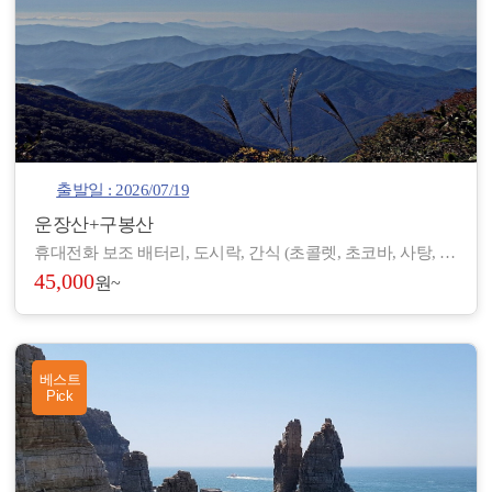
출발일 : 2026/07/19
운장산+구봉산
휴대전화 보조 배터리, 도시락, 간식 (초콜렛, 초코바, 사탕, 온수), 아이젠, 스틱, 랜턴, 장갑, 방한 재킷, 방한모, 무릎 보호대, 우의, 개인장비, 여벌 옷, 개인 상비약 등
45,000
원~
베스트
Pick