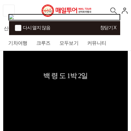
다시 열지 않음
창닫기 X
산행
섬/트래킹
국내여행
해외여행
기차여행
크루즈
모두보기
커뮤니티
백 령 도 1박 2일