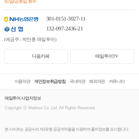
토/일/공휴일 휴무
301-0151-3027-11
132-097-2436-21
(예금주 : 박만훈 매일투어)
다음카페
매일투어TV
이용약관
개인정보취급방침
국내약관
해외약관
커뮤니티
매일투어 사업자정보
Copyright ⓒ Mailtour Co.,Ltd. All Rights Reserved.
본 사이트는 공공누리 제1유형 공공저작물을 이용하여 출처정보를 표시합니다.