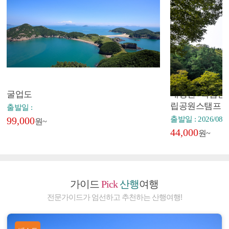
굴업도
내장산+백암산+
립공원스탬프
출발일 :
99,000
출발일 : 2026/08/2
원~
44,000
원~
가이드
Pick
산행
여행
전문가이드가 엄선하고 추천하는 산행여행!