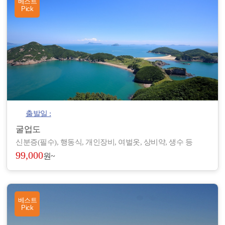
베스트
Pick
출발일 :
굴업도
신분증(필수), 행동식, 개인장비, 여벌옷, 상비약, 생수 등
99,000
원~
베스트
Pick