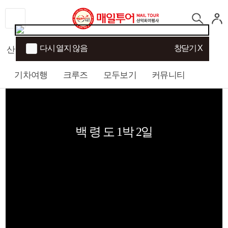
다시 열지 않음
창닫기 X
산행
섬/트래킹
국내여행
해외여행
기차여행
크루즈
모두보기
커뮤니티
백 령 도 1박 2일