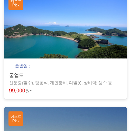
베스트
Pick
출발일 :
굴업도
신분증(필수), 행동식, 개인장비, 여벌옷, 상비약, 생수 등
99,000
원~
베스트
Pick