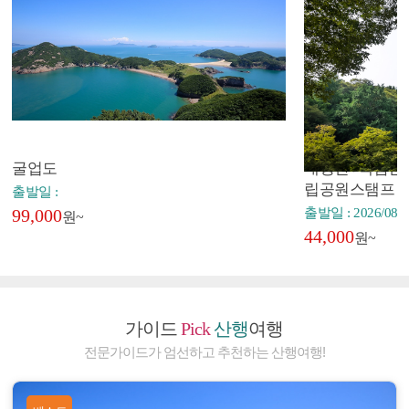
굴업도
내장산+백암산+
립공원스탬프
출발일 :
99,000
출발일 : 2026/08/2
원~
44,000
원~
가이드
Pick
산행
여행
전문가이드가 엄선하고 추천하는 산행여행!