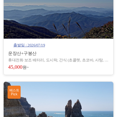
출발일 : 2026/07/19
운장산+구봉산
휴대전화 보조 배터리, 도시락, 간식 (초콜렛, 초코바, 사탕, 온수), 아이젠, 스틱, 랜턴, 장갑, 방한 재킷, 방한모, 무릎 보호대, 우의, 개인장비, 여벌 옷, 개인 상비약 등
45,000
원~
베스트
Pick