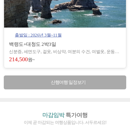
출발일 : 2026년 3월~11월
백령도+대청도 2박3일
신분증, 세면도구, 겉옷, 비상약, 여분의 수건, 여벌옷, 운동화, 간편한 복장 등 - 도서/산간 지역으로 숙박 및 편의시설이 열악하여, 세면도구, 헤어드라이기 등이 제공되지 않습니다. (숙소에 따라 헤어드라이기가 비치된 곳도 있습니다.) - 아침/저녁으로 기온차가 있기 때문에 걸칠만한 겉옷을 준비해 주시기 바랍니다. - 장기적으로 복용하고 계신 약이 있으시면, 여유 있게 준비하시기 바랍니다. - 숙소 별로 수건은 하루에 1장씩 제공되나, 여분으로 하나씩 더 챙겨 오시면 좋습니다.
214,500
원~
산행여행 일정보기
마감임박
특가여행
이제 곧 마감되는 여행상품입니다. 서두르세요!