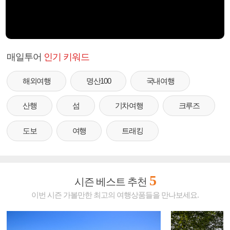
매일투어
인기 키워드
해외여행
명산100
국내여행
산행
섬
기차여행
크루즈
도보
여행
트래킹
5
시즌 베스트 추천
이번 시즌 가볼만한 최고의 여행상품들을 만나보세요.