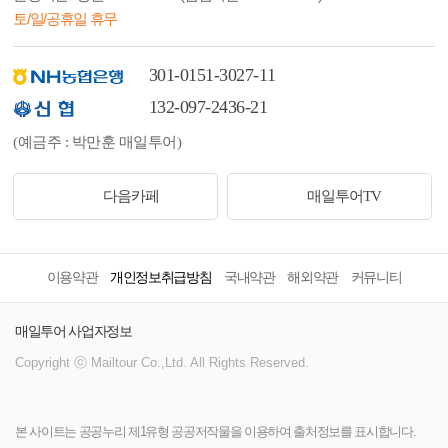
토/일/공휴일 휴무
301-0151-3027-11
132-097-2436-21
(예금주 : 박만훈 매일투어)
다음카페
매일투어TV
이용약관
개인정보취급방침
국내약관
해외약관
커뮤니티
매일투어 사업자정보
Copyright ⓒ Mailtour Co.,Ltd. All Rights Reserved.
본 사이트는 공공누리 제1유형 공공저작물을 이용하여 출처정보를 표시합니다.