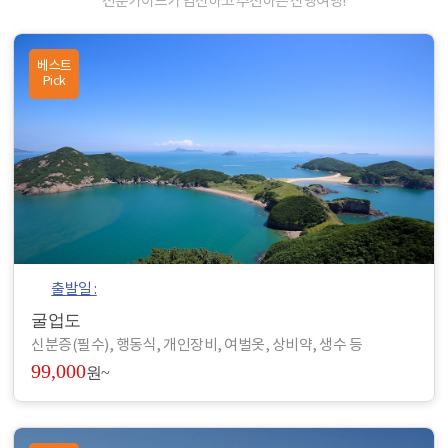
전문가이드가 엄선하고 추천하는 산행여행!
베스트
Pick
출발일 :
굴업도
신분증(필수), 행동식, 개인장비, 여벌옷, 상비약, 생수 등
99,000
원~