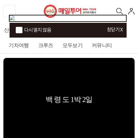
창닫기 X
산행
섬/트래킹
국내여행
해외여행
다시 열지 않음
기차여행
크루즈
모두보기
커뮤니티
백 령 도 1박 2일