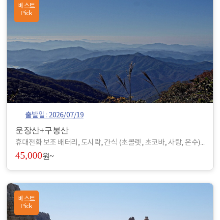
베스트
Pick
출발일 : 2026/07/19
운장산+구봉산
휴대전화 보조 배터리, 도시락, 간식 (초콜렛, 초코바, 사탕, 온수), 아이젠, 스틱, 랜턴, 장갑, 방한 재킷, 방한모, 무릎 보호대, 우의, 개인장비, 여벌 옷, 개인 상비약 등
45,000
원~
베스트
Pick