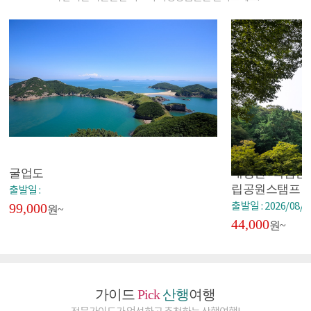
굴업도
내장산+백암산+
립공원스탬프
출발일 :
99,000
출발일 : 2026/08/2
원~
44,000
원~
가이드
Pick
산행
여행