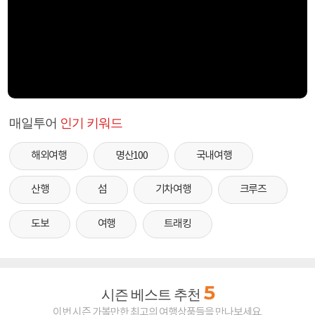
매일투어
인기 키워드
해외여행
명산100
국내여행
산행
섬
기차여행
크루즈
도보
여행
트래킹
5
시즌 베스트 추천
이번 시즌 가볼만한 최고의 여행상품들을 만나보세요.