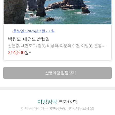
출발일 : 2026년 3월~11월
백령도+대청도 2박3일
신분증, 세면도구, 겉옷, 비상약, 여분의 수건, 여벌옷, 운동화, 간편한 복장 등 - 도서/산간 지역으로 숙박 및 편의시설이 열악하여, 세면도구, 헤어드라이기 등이 제공되지 않습니다. (숙소에 따라 헤어드라이기가 비치된 곳도 있습니다.) - 아침/저녁으로 기온차가 있기 때문에 걸칠만한 겉옷을 준비해 주시기 바랍니다. - 장기적으로 복용하고 계신 약이 있으시면, 여유 있게 준비하시기 바랍니다. - 숙소 별로 수건은 하루에 1장씩 제공되나, 여분으로 하나씩 더 챙겨 오시면 좋습니다.
214,500
원~
산행여행 일정보기
마감임박
특가여행
이제 곧 마감되는 여행상품입니다. 서두르세요!