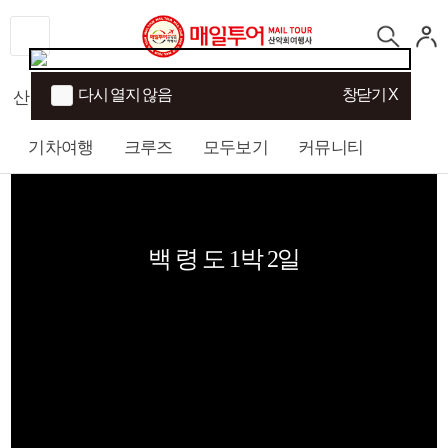
다시 열지 않음
창닫기 X
산행
섬/트래킹
국내여행
해외여행
기차여행
크루즈
모두보기
커뮤니티
백 령 도 1박 2일