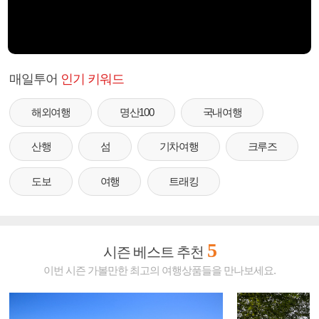
매일투어
인기 키워드
해외여행
명산100
국내여행
산행
섬
기차여행
크루즈
도보
여행
트래킹
5
시즌 베스트 추천
이번 시즌 가볼만한 최고의 여행상품들을 만나보세요.