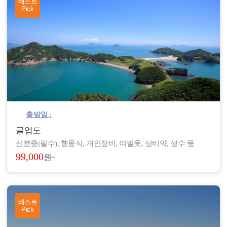
베스트
Pick
출발일 :
굴업도
신분증(필수), 행동식, 개인장비, 여벌옷, 상비약, 생수 등
99,000
원~
베스트
Pick