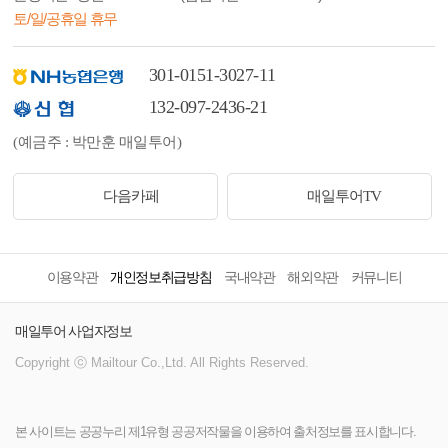
토/일/공휴일 휴무
301-0151-3027-11
132-097-2436-21
(예금주 : 박만훈 매일투어)
다음카페
매일투어TV
이용약관
개인정보취급방침
국내약관
해외약관
커뮤니티
매일투어 사업자정보
Copyright ⓒ Mailtour Co.,Ltd. All Rights Reserved.
본 사이트는 공공누리 제1유형 공공저작물을 이용하여 출처정보를 표시합니다.