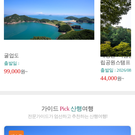
굴업도
내장산+백암산+
립공원스탬프
출발일 :
99,000
출발일 : 2026/08/2
원~
44,000
원~
가이드
Pick
산행
여행
전문가이드가 엄선하고 추천하는 산행여행!