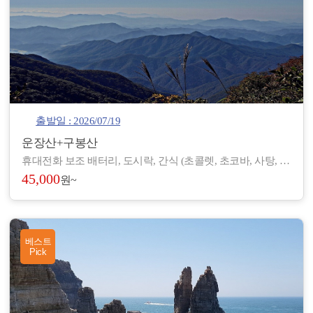
출발일 : 2026/07/19
운장산+구봉산
휴대전화 보조 배터리, 도시락, 간식 (초콜렛, 초코바, 사탕, 온수), 아이젠, 스틱, 랜턴, 장갑, 방한 재킷, 방한모, 무릎 보호대, 우의, 개인장비, 여벌 옷, 개인 상비약 등
45,000
원~
베스트
Pick