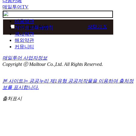
다음카페
매일투어TV
이용약관
창닫기 X
다시 열지 않음
개인정보취급방침
국내약관
해외약관
커뮤니티
매일투어 사업자정보
Copyright ⓒ Mailtour Co.,Ltd. All Rights Reserved.
본 사이트는 공공누리 제1유형 공공저작물을 이용하여 출처정
보를 표시합니다.
출처표시