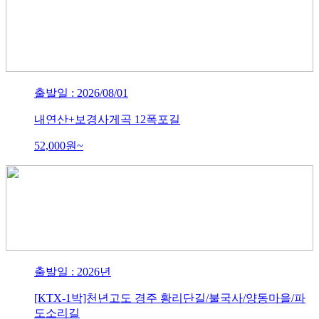
출발일 : 2026/08/01
내연산+보경사게곡 12폭포길
52,000
원~
출발일 : 2026년
[KTX-1박]천년고도 경주 황리단길/불국사/양동마을/파
도소리길