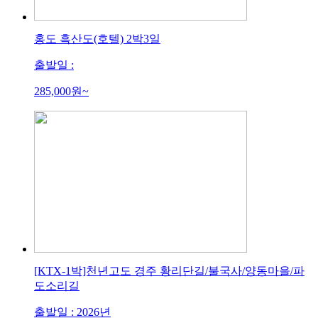
홍도 흑산도(호텔) 2박3일
출발일 :
285,000
원~
[KTX-1박]천년고도 경주 황리단길/불국사/양동마을/파
도소리길
출발일 : 2026년