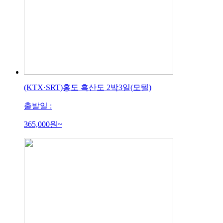
(KTX·SRT)홍도 흑산도 2박3일(모텔)
출발일 :
365,000
원~