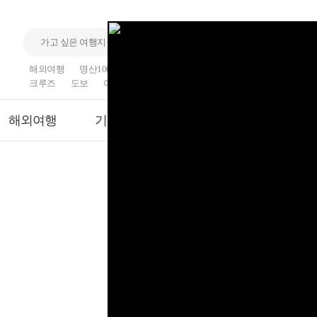
해외여행
명산100
국내여행
산행
섬
기차여행
크루즈
도보
여행
트래킹
해외여행
기차여행
크루즈
모두보기