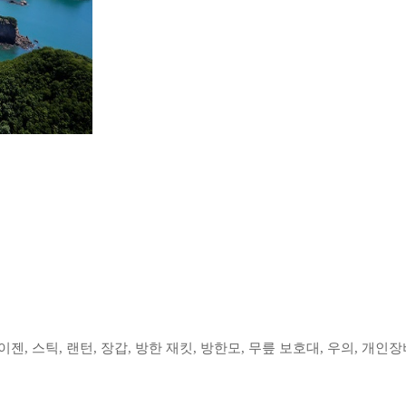
이젠, 스틱, 랜턴, 장갑, 방한 재킷, 방한모, 무릎 보호대, 우의, 개인장