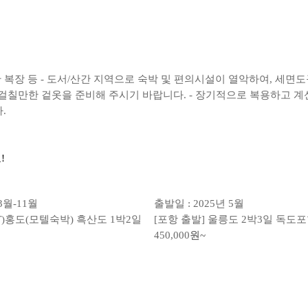
편한 복장 등 - 도서/산간 지역으로 숙박 및 편의시설이 열악하여, 세
 걸칠만한 겉옷을 준비해 주시기 바랍니다. - 장기적으로 복용하고 계신
.
!
3월-11월
출발일 : 2025년 5월
SRT)홍도(모텔숙박) 흑산도 1박2일
[포항 출발] 울릉도 2박3일 독도
450,000
원~