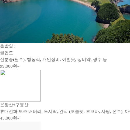
출발일 :
굴업도
신분증(필수), 행동식, 개인장비, 여벌옷, 상비약, 생수 등
99,000
원~
운장산+구봉산
휴대전화 보조 배터리, 도시락, 간식 (초콜렛, 초코바, 사탕, 온수), 아
45,000
원~