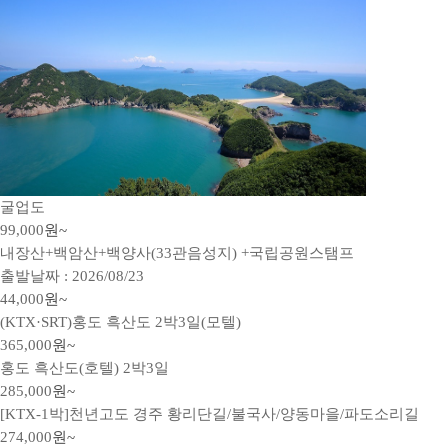
굴업도
99,000
원~
내장산+백암산+백양사(33관음성지) +국립공원스탬프
출발날짜 : 2026/08/23
44,000
원~
(KTX·SRT)홍도 흑산도 2박3일(모텔)
365,000
원~
홍도 흑산도(호텔) 2박3일
285,000
원~
[KTX-1박]천년고도 경주 황리단길/불국사/양동마을/파도소리길
274,000
원~