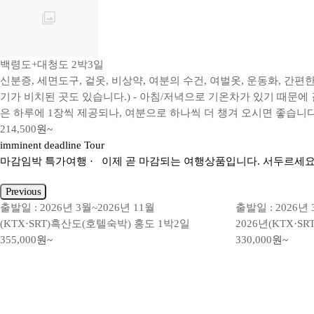
백령도+대청도 2박3일
신분증, 세면도구, 겉옷, 비상약, 여분의 수건, 여벌옷, 운동화, 간
기가 비치된 곳도 있습니다.) - 아침/저녁으로 기온차가 있기 때문에
은 하루에 1장씩 제공되나, 여분으로 하나씩 더 챙겨 오시면 좋습니다
214,500
원~
imminent deadline Tour
마감임박
특가여행
· 이제 곧 마감되는 여행상품입니다. 서두르세요
Previous
출발일 : 2026년 3월~2026년 11월
출발일 : 2026년 
(KTX·SRT)흑산도(호텔숙박) 홍도 1박2일
2026년(KTX·
355,000
원~
330,000
원~