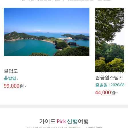
굴업도
내장산+백암산+
립공원스탬프
출발일 :
99,000
출발일 : 2026/08/2
원~
44,000
원~
가이드
Pick
산행
여행