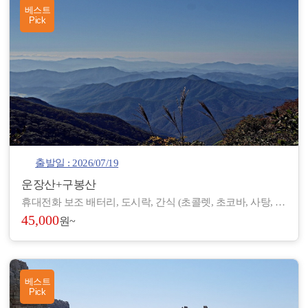
베스트
Pick
출발일 : 2026/07/19
운장산+구봉산
휴대전화 보조 배터리, 도시락, 간식 (초콜렛, 초코바, 사탕, 온수), 아이젠, 스틱, 랜턴, 장갑, 방한 재킷, 방한모, 무릎 보호대, 우의, 개인장비, 여벌 옷, 개인 상비약 등
45,000
원~
베스트
Pick