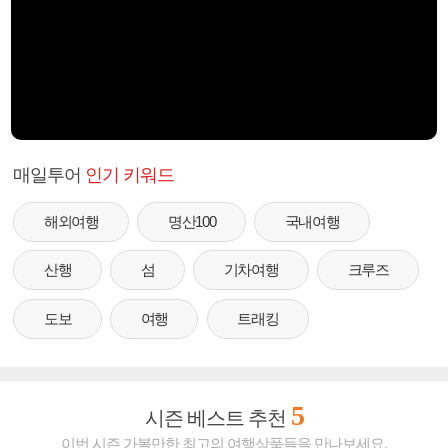
매일투어
인기 키워드
해외여행
명산100
국내여행
산행
섬
기차여행
크루즈
도보
여행
트래킹
5
시즌 베스트 추천
이번 시즌 가볼만한 최고의 여행상품들을 만나보세요.