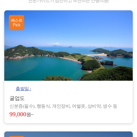
전문가이드가 엄선하고 추천하는 산행여행!
베스트
Pick
출발일 :
굴업도
신분증(필수), 행동식, 개인장비, 여벌옷, 상비약, 생수 등
99,000
원~