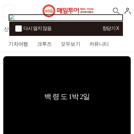
다시 열지 않음
창닫기 X
산행
섬/트래킹
국내여행
해외여행
기차여행
크루즈
모두보기
커뮤니티
백 령 도 1박 2일