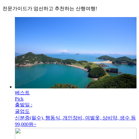
전문가이드가 엄선하고 추천하는 산행여행!
베스트
Pick
출발일 :
굴업도
신분증(필수), 행동식, 개인장비, 여벌옷, 상비약, 생수 등
99,000
원~