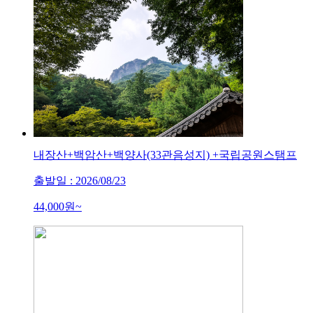
내장산+백암산+백양사(33관음성지) +국립공원스탬프
출발일 : 2026/08/23
44,000
원~