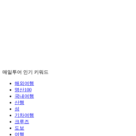
매일투어
인기 키워드
해외여행
명산100
국내여행
산행
섬
기차여행
크루즈
도보
여행