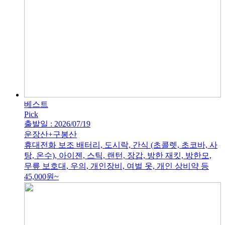
베스트
Pick
출발일 : 2026/07/19
운장산+구봉산
휴대전화 보조 배터리, 도시락, 간식 (초콜렛, 초코바, 사
탕, 온수), 아이젠, 스틱, 랜턴, 장갑, 방한 재킷, 방한모,
무릎 보호대, 우의, 개인장비, 여벌 옷, 개인 상비약 등
45,000
원~