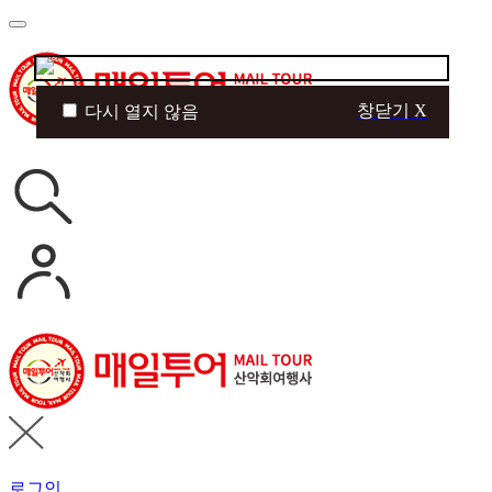
창닫기 X
다시 열지 않음
로그인