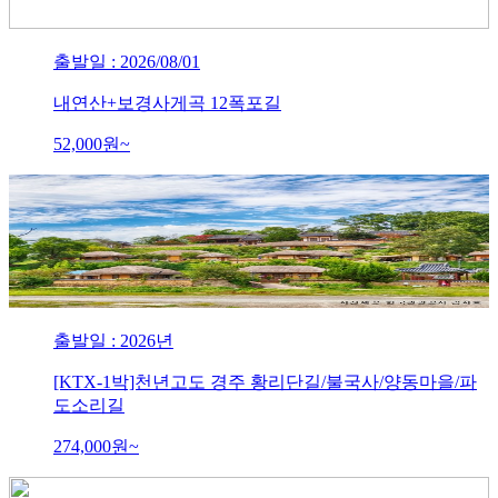
출발일 : 2026/08/01
내연산+보경사게곡 12폭포길
52,000
원~
출발일 : 2026년
[KTX-1박]천년고도 경주 황리단길/불국사/양동마을/파
도소리길
274,000
원~