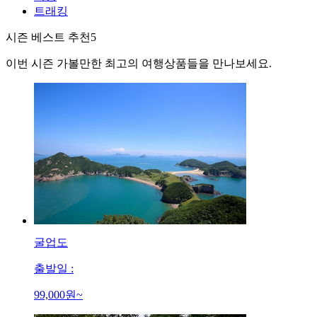
트래킹
시즌 베스트 추천
5
이번 시즌 가볼만한 최고의 여행상품들을 만나보세요.
굴업도
출발일 :
99,000
원~