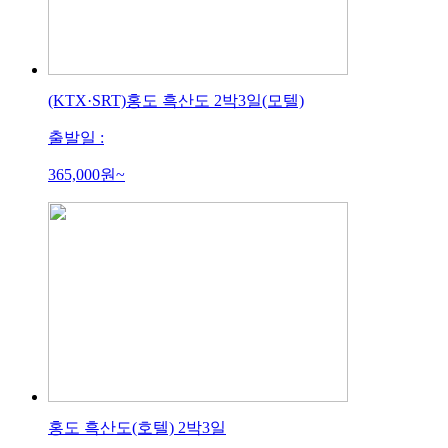
(KTX·SRT)홍도 흑산도 2박3일(모텔)
출발일 :
365,000
원~
홍도 흑산도(호텔) 2박3일