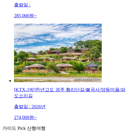
출발일 :
285,000
원~
[KTX-1박]천년고도 경주 황리단길/불국사/양동마을/파
도소리길
출발일 : 2026년
274,000
원~
가이드
Pick
산행
여행