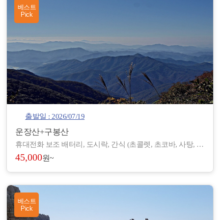
베스트
Pick
출발일 : 2026/07/19
운장산+구봉산
휴대전화 보조 배터리, 도시락, 간식 (초콜렛, 초코바, 사탕, 온수), 아이젠, 스틱, 랜턴, 장갑, 방한 재킷, 방한모, 무릎 보호대, 우의, 개인장비, 여벌 옷, 개인 상비약 등
45,000
원~
베스트
Pick