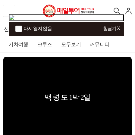
다시 열지 않음
창닫기 X
산행
섬/트래킹
국내여행
해외여행
기차여행
크루즈
모두보기
커뮤니티
백 령 도 1박 2일