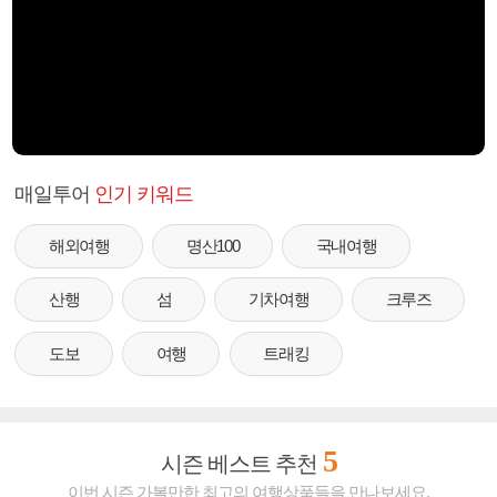
매일투어
인기 키워드
해외여행
명산100
국내여행
산행
섬
기차여행
크루즈
도보
여행
트래킹
5
시즌 베스트 추천
이번 시즌 가볼만한 최고의 여행상품들을 만나보세요.