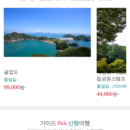
굴업도
내장산+백암산+
립공원스탬프
출발일 :
99,000
출발일 : 2026/08/2
원~
44,000
원~
가이드
Pick
산행
여행