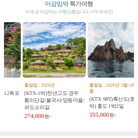
마감임박
특가여행
이제 곧 마감되는 여행상품입니다. 서두르세요!
출발일 : 2026년
출발일 : 2026년 3월~2026년 11
월
포
[KTX-1박]천년고도 경주
(KTX·SRT)흑산도(호텔숙
황리단길/불국사/양동마을/
박) 홍도 1박2일
파도소리길
355,000
274,000
원~
원~