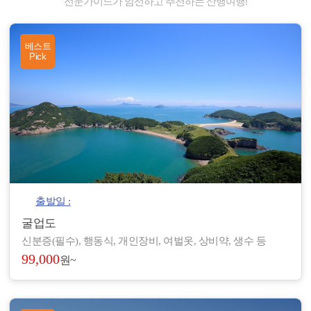
전문가이드가 엄선하고 추천하는 산행여행!
베스트
Pick
출발일 :
굴업도
신분증(필수), 행동식, 개인장비, 여벌옷, 상비약, 생수 등
99,000
원~