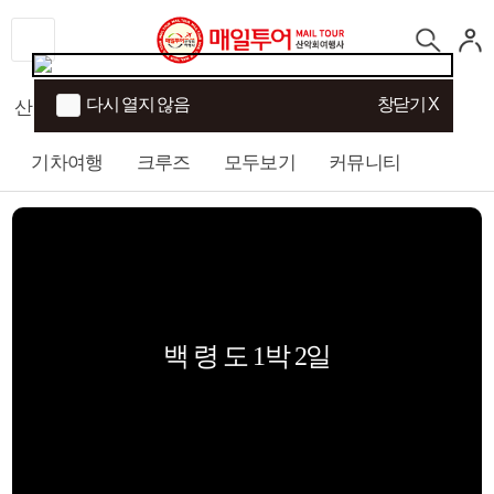
다시 열지 않음
창닫기 X
산행
섬/트래킹
국내여행
해외여행
기차여행
크루즈
모두보기
커뮤니티
백 령 도 1박 2일