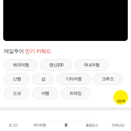
매일투어
인기 키워드
해외여행
명산100
국내여행
산행
섬
기차여행
크루즈
도보
여행
트래킹
상담톡
5
시즌 베스트 추천
로그인
예약현황
홈
출발장소
전화상담
이번 시즌 가볼만한 최고의 여행상품들을 만나보세요.