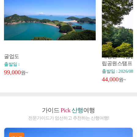
굴업도
내장산+백암산+
립공원스탬프
출발일 :
99,000
출발일 : 2026/08/2
원~
44,000
원~
가이드
Pick
산행
여행
전문가이드가 엄선하고 추천하는 산행여행!