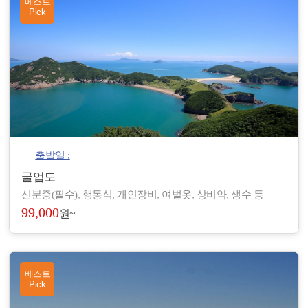
베스트
Pick
출발일 :
굴업도
신분증(필수), 행동식, 개인장비, 여벌옷, 상비약, 생수 등
99,000
원~
베스트
Pick