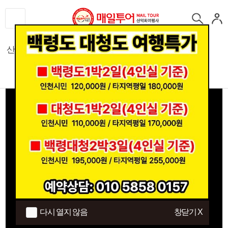
산행
섬/트래킹
국내여행
해외여행
기차여행
크루즈
모두보기
커뮤니티
백 령 도 1박 2일
다시 열지 않음
창닫기 X