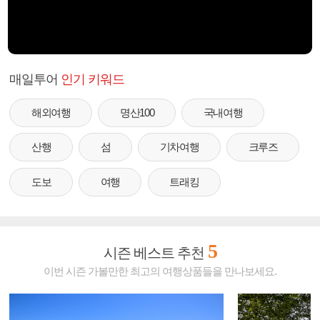
매일투어
인기 키워드
해외여행
명산100
국내여행
산행
섬
기차여행
크루즈
도보
여행
트래킹
5
시즌 베스트 추천
이번 시즌 가볼만한 최고의 여행상품들을 만나보세요.