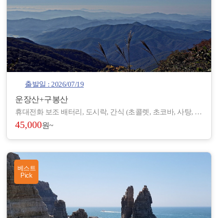
출발일 : 2026/07/19
운장산+구봉산
휴대전화 보조 배터리, 도시락, 간식 (초콜렛, 초코바, 사탕, 온수), 아이젠, 스틱, 랜턴, 장갑, 방한 재킷, 방한모, 무릎 보호대, 우의, 개인장비, 여벌 옷, 개인 상비약 등
45,000
원~
베스트
Pick