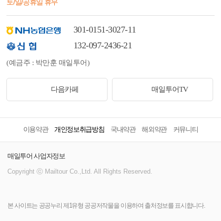
토/일/공휴일 휴무
301-0151-3027-11
132-097-2436-21
(예금주 : 박만훈 매일투어)
다음카페
매일투어TV
이용약관
개인정보취급방침
국내약관
해외약관
커뮤니티
매일투어 사업자정보
Copyright ⓒ Mailtour Co.,Ltd. All Rights Reserved.
본 사이트는 공공누리 제1유형 공공저작물을 이용하여 출처정보를 표시합니다.