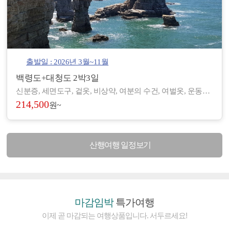
출발일 : 2026년 3월~11월
백령도+대청도 2박3일
신분증, 세면도구, 겉옷, 비상약, 여분의 수건, 여벌옷, 운동화, 간편한 복장 등 - 도서/산간 지역으로 숙박 및 편의시설이 열악하여, 세면도구, 헤어드라이기 등이 제공되지 않습니다. (숙소에 따라 헤어드라이기가 비치된 곳도 있습니다.) - 아침/저녁으로 기온차가 있기 때문에 걸칠만한 겉옷을 준비해 주시기 바랍니다. - 장기적으로 복용하고 계신 약이 있으시면, 여유 있게 준비하시기 바랍니다. - 숙소 별로 수건은 하루에 1장씩 제공되나, 여분으로 하나씩 더 챙겨 오시면 좋습니다.
214,500
원~
산행여행 일정보기
마감임박
특가여행
이제 곧 마감되는 여행상품입니다. 서두르세요!