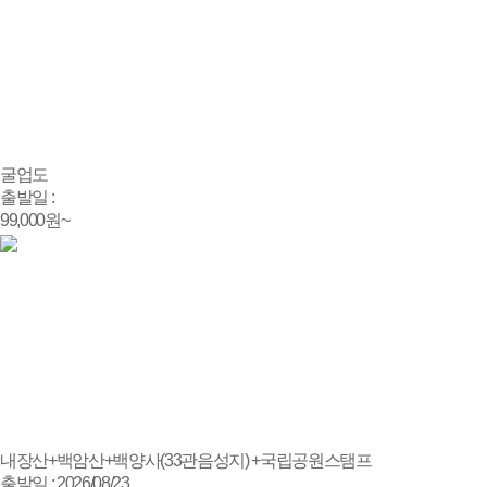
굴업도
출발일 :
99,000
원~
내장산+백암산+백양사(33관음성지) +국립공원스탬프
출발일 : 2026/08/23