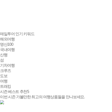
매일투어
인기 키워드
해외여행
명산100
국내여행
산행
섬
기차여행
크루즈
도보
여행
트래킹
시즌 베스트 추천
5
이번 시즌 가볼만한 최고의 여행상품들을 만나보세요.