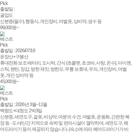
Pick
출발일 :
굴업도
신분증(필수), 행동식, 개인장비, 여벌옷, 상비약, 생수 등
99,000
원~
베스트
Pick
출발일 : 2026/07/19
운장산+구봉산
휴대전화 보조 배터리, 도시락, 간식 (초콜렛, 초코바, 사탕, 온수), 아이젠,
스틱, 랜턴, 장갑, 방한 재킷, 방한모, 무릎 보호대, 우의, 개인장비, 여벌
옷, 개인 상비약 등
45,000
원~
베스트
Pick
출발일 : 2026년 3월~11월
백령도+대청도 2박3일
신분증, 세면도구, 겉옷, 비상약, 여분의 수건, 여벌옷, 운동화, 간편한 복
장 등 - 도서/산간 지역으로 숙박 및 편의시설이 열악하여, 세면도구, 헤
어드라이기 등이 제공되지 않습니다. (숙소에 따라 헤어드라이기가 비