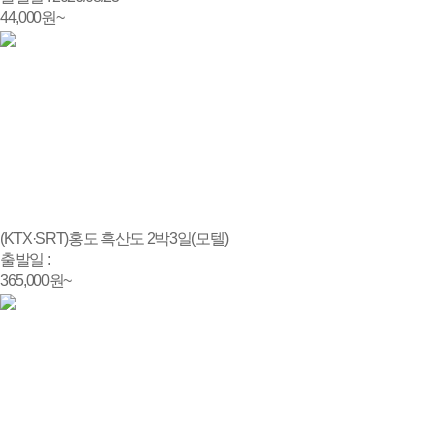
44,000
원~
(KTX·SRT)홍도 흑산도 2박3일(모텔)
출발일 :
365,000
원~