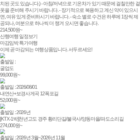
치된 곳도 있습니다.) - 아침/저녁으로 기온차가 있기 때문에 걸칠만한 겉
옷을 준비해 주시기 바랍니다. - 장기적으로 복용하고 계신 약이 있으시
면, 여유 있게 준비하시기 바랍니다. - 숙소 별로 수건은 하루에 1장씩 제
공되나, 여분으로 하나씩 더 챙겨 오시면 좋습니다.
214,500
원~
산행여행 일정보기
마감임박
특가여행
이제 곧 마감되는 여행상품입니다. 서두르세요!
출발일 :
굴업도
99,000
원~
출발일 : 2026/08/01
내연산+보경사게곡 12폭포길
52,000
원~
출발일 : 2026년
[KTX-1박]천년고도 경주 황리단길/불국사/양동마을/파도소리길
274,000
원~
출발일 : 2026년 3월~2026년 11월