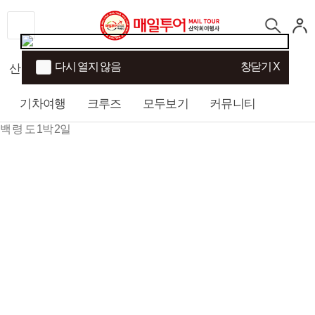
다시 열지 않음
창닫기 X
산행
섬/트래킹
국내여행
해외여행
기차여행
크루즈
모두보기
커뮤니티
백 령 도 1박 2일