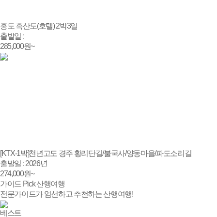
홍도 흑산도(호텔) 2박3일
출발일 :
285,000
원~
[KTX-1박]천년고도 경주 황리단길/불국사/양동마을/파도소리길
출발일 : 2026년
274,000
원~
가이드
Pick
산행
여행
전문가이드가 엄선하고 추천하는 산행여행!
베스트