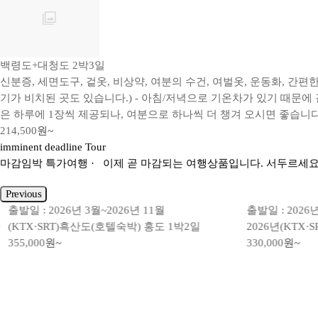
백령도+대청도 2박3일
신분증, 세면도구, 겉옷, 비상약, 여분의 수건, 여벌옷, 운동화, 간
기가 비치된 곳도 있습니다.) - 아침/저녁으로 기온차가 있기 때문에
은 하루에 1장씩 제공되나, 여분으로 하나씩 더 챙겨 오시면 좋습니다
214,500
원~
imminent deadline Tour
마감임박
특가여행
· 이제 곧 마감되는 여행상품입니다. 서두르세요
Previous
출발일 : 2026년 3월~2026년 11월
출발일 : 2026년 
(KTX·SRT)흑산도(호텔숙박) 홍도 1박2일
2026년(KTX·
355,000
원~
330,000
원~