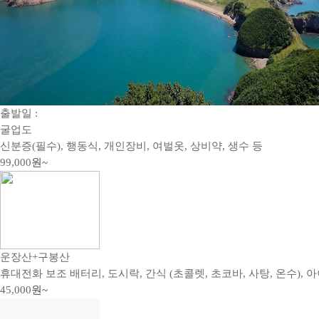
출발일 :
굴업도
신분증(필수), 행동식, 개인장비, 여벌옷, 상비약, 생수 등
99,000
원~
운장산+구봉산
휴대전화 보조 배터리, 도시락, 간식 (초콜렛, 초코바, 사탕, 온수), 아
45,000
원~