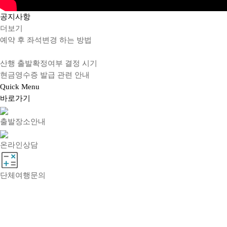
공지
사항
더보기
예약 후 좌석변경 하는 방법
산행 출발확정여부 결정 시기
현금영수증 발급 관련 안내
Quick
Menu
바로가기
출발장소안내
온라인상담
단체여행문의
회사소개
이용약관
개인정