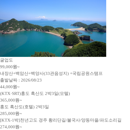
굴업도
99,000
원~
내장산+백암산+백양사(33관음성지) +국립공원스탬프
출발날짜 : 2026/08/23
44,000
원~
(KTX·SRT)홍도 흑산도 2박3일(모텔)
365,000
원~
홍도 흑산도(호텔) 2박3일
285,000
원~
[KTX-1박]천년고도 경주 황리단길/불국사/양동마을/파도소리길
274,000
원~