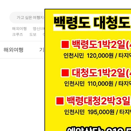
해외여행
명산100
국내여행
산행
섬
기차여행
크루즈
도보
여행
트래킹
해외여행
기차여행
크루즈
모두보기