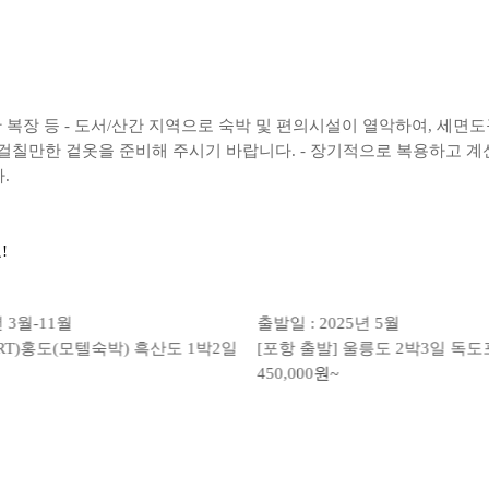
편한 복장 등 - 도서/산간 지역으로 숙박 및 편의시설이 열악하여, 세
 걸칠만한 겉옷을 준비해 주시기 바랍니다. - 장기적으로 복용하고 계신
.
!
3월-11월
출발일 : 2025년 5월
SRT)홍도(모텔숙박) 흑산도 1박2일
[포항 출발] 울릉도 2박3일 독도
450,000
원~