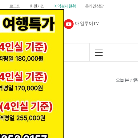
로그인
회원가입
예약결제현황
온라인상담
다음카페
매일투어TV
커뮤니티
오늘 본 상품