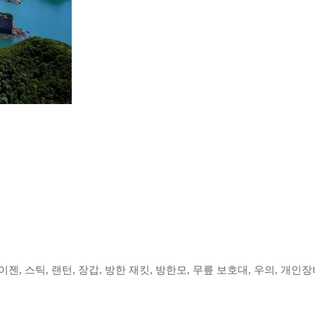
이젠, 스틱, 랜턴, 장갑, 방한 재킷, 방한모, 무릎 보호대, 우의, 개인장