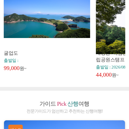
굴업도
내장산+백암산+
립공원스탬프
출발일 :
99,000
출발일 : 2026/08/2
원~
44,000
원~
가이드
Pick
산행
여행
전문가이드가 엄선하고 추천하는 산행여행!