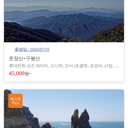
출발일 : 2026/07/19
운장산+구봉산
휴대전화 보조 배터리, 도시락, 간식 (초콜렛, 초코바, 사탕, 온수), 아이젠, 스틱, 랜턴, 장갑, 방한 재킷, 방한모, 무릎 보호대, 우의, 개인장비, 여벌 옷, 개인 상비약 등
45,000
원~
베스트
Pick