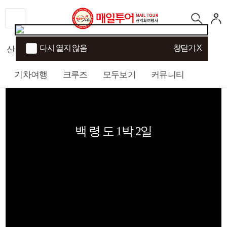
다시 열지 않음
창닫기 X
산행
섬/트래킹
국내여행
해외여행
기차여행
크루즈
모두보기
커뮤니티
백 령 도 1박 2일