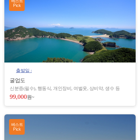
베스트
Pick
출발일 :
굴업도
신분증(필수), 행동식, 개인장비, 여벌옷, 상비약, 생수 등
99,000
원~
베스트
Pick