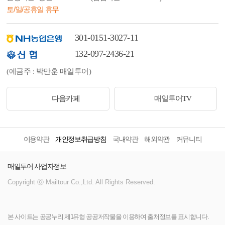
토/일/공휴일 휴무
301-0151-3027-11
132-097-2436-21
(예금주 : 박만훈 매일투어)
다음카페
매일투어TV
이용약관
개인정보취급방침
국내약관
해외약관
커뮤니티
매일투어 사업자정보
Copyright ⓒ Mailtour Co.,Ltd. All Rights Reserved.
본 사이트는 공공누리 제1유형 공공저작물을 이용하여 출처정보를 표시합니다.