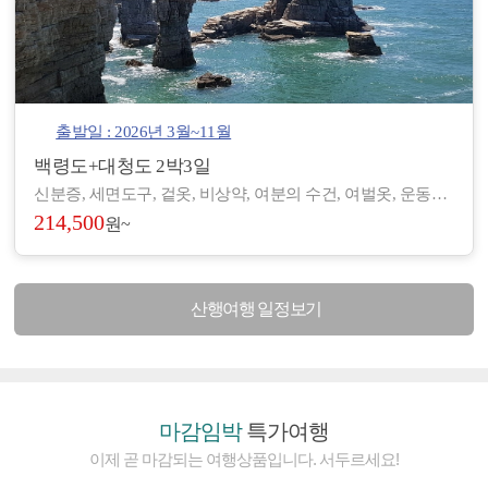
출발일 : 2026년 3월~11월
백령도+대청도 2박3일
신분증, 세면도구, 겉옷, 비상약, 여분의 수건, 여벌옷, 운동화, 간편한 복장 등 - 도서/산간 지역으로 숙박 및 편의시설이 열악하여, 세면도구, 헤어드라이기 등이 제공되지 않습니다. (숙소에 따라 헤어드라이기가 비치된 곳도 있습니다.) - 아침/저녁으로 기온차가 있기 때문에 걸칠만한 겉옷을 준비해 주시기 바랍니다. - 장기적으로 복용하고 계신 약이 있으시면, 여유 있게 준비하시기 바랍니다. - 숙소 별로 수건은 하루에 1장씩 제공되나, 여분으로 하나씩 더 챙겨 오시면 좋습니다.
214,500
원~
산행여행 일정보기
마감임박
특가여행
이제 곧 마감되는 여행상품입니다. 서두르세요!