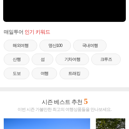
매일투어
인기 키워드
해외여행
명산100
국내여행
산행
섬
기차여행
크루즈
도보
여행
트래킹
5
시즌 베스트 추천
이번 시즌 가볼만한 최고의 여행상품들을 만나보세요.