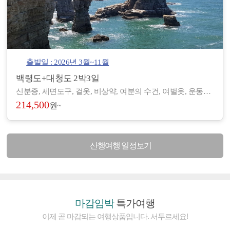
출발일 : 2026년 3월~11월
백령도+대청도 2박3일
신분증, 세면도구, 겉옷, 비상약, 여분의 수건, 여벌옷, 운동화, 간편한 복장 등 - 도서/산간 지역으로 숙박 및 편의시설이 열악하여, 세면도구, 헤어드라이기 등이 제공되지 않습니다. (숙소에 따라 헤어드라이기가 비치된 곳도 있습니다.) - 아침/저녁으로 기온차가 있기 때문에 걸칠만한 겉옷을 준비해 주시기 바랍니다. - 장기적으로 복용하고 계신 약이 있으시면, 여유 있게 준비하시기 바랍니다. - 숙소 별로 수건은 하루에 1장씩 제공되나, 여분으로 하나씩 더 챙겨 오시면 좋습니다.
214,500
원~
산행여행 일정보기
마감임박
특가여행
이제 곧 마감되는 여행상품입니다. 서두르세요!