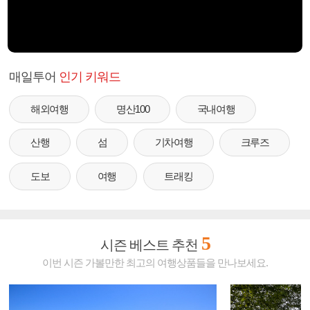
매일투어
인기 키워드
해외여행
명산100
국내여행
산행
섬
기차여행
크루즈
도보
여행
트래킹
5
시즌 베스트 추천
이번 시즌 가볼만한 최고의 여행상품들을 만나보세요.