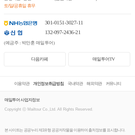
토/일/공휴일 휴무
301-0151-3027-11
132-097-2436-21
(예금주 : 박만훈 매일투어)
다음카페
매일투어TV
이용약관
개인정보취급방침
국내약관
해외약관
커뮤니티
매일투어 사업자정보
Copyright ⓒ Mailtour Co.,Ltd. All Rights Reserved.
본 사이트는 공공누리 제1유형 공공저작물을 이용하여 출처정보를 표시합니다.