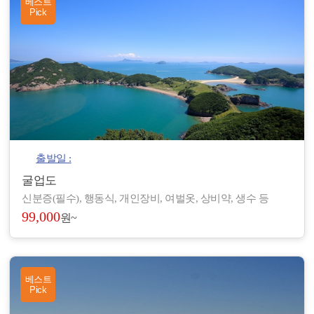
베스트
Pick
출발일 :
굴업도
신분증(필수), 행동식, 개인장비, 여벌옷, 상비약, 생수 등
99,000
원~
베스트
Pick