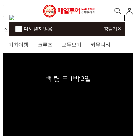
다시 열지 않음
창닫기 X
산행
섬/트래킹
국내여행
해외여행
기차여행
크루즈
모두보기
커뮤니티
백 령 도 1박 2일