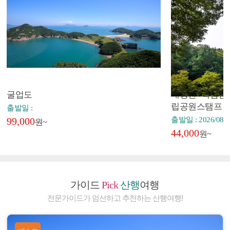
굴업도
내장산+백암산+
립공원스탬프
출발일 :
99,000
출발일 : 2026/08/2
원~
44,000
원~
가이드
Pick
산행
여행
전문가이드가 엄선하고 추천하는 산행여행!