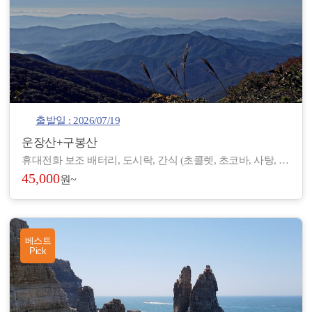
출발일 : 2026/07/19
운장산+구봉산
휴대전화 보조 배터리, 도시락, 간식 (초콜렛, 초코바, 사탕, 온수), 아이젠, 스틱, 랜턴, 장갑, 방한 재킷, 방한모, 무릎 보호대, 우의, 개인장비, 여벌 옷, 개인 상비약 등
45,000
원~
베스트
Pick