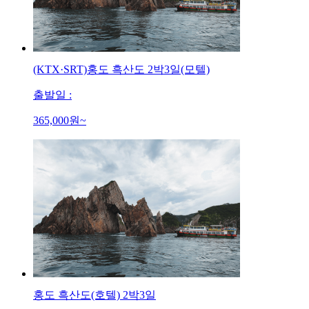
(KTX·SRT)홍도 흑산도 2박3일(모텔)
출발일 :
365,000
원~
홍도 흑산도(호텔) 2박3일