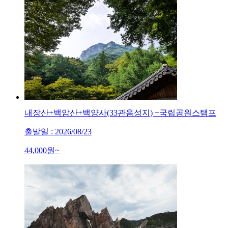
내장산+백암산+백양사(33관음성지) +국립공원스탬프
출발일 : 2026/08/23
44,000
원~