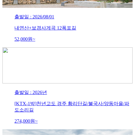
출발일 : 2026/08/01
내연산+보경사게곡 12폭포길
52,000
원~
출발일 : 2026년
[KTX-1박]천년고도 경주 황리단길/불국사/양동마을/파
도소리길
274,000
원~