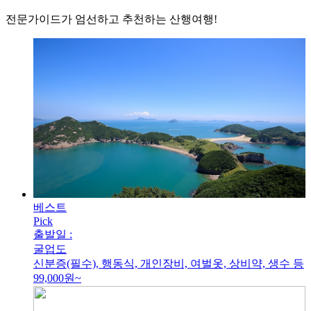
전문가이드가 엄선하고 추천하는 산행여행!
베스트
Pick
출발일 :
굴업도
신분증(필수), 행동식, 개인장비, 여벌옷, 상비약, 생수 등
99,000
원~