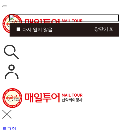
창닫기 X
다시 열지 않음
로그인