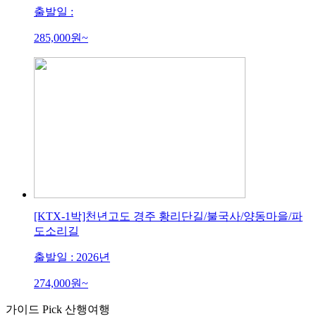
출발일 :
285,000
원~
[KTX-1박]천년고도 경주 황리단길/불국사/양동마을/파
도소리길
출발일 : 2026년
274,000
원~
가이드
Pick
산행
여행