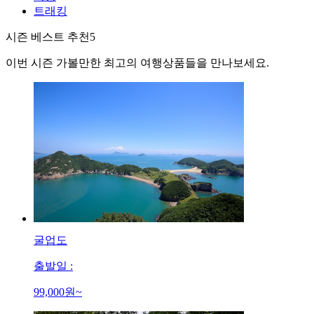
트래킹
시즌 베스트 추천
5
이번 시즌 가볼만한 최고의 여행상품들을 만나보세요.
굴업도
출발일 :
99,000
원~