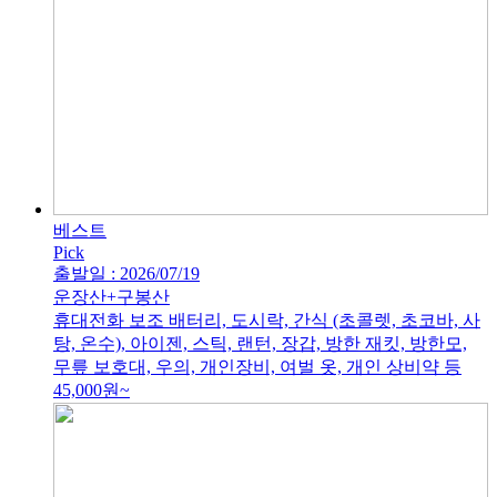
베스트
Pick
출발일 : 2026/07/19
운장산+구봉산
휴대전화 보조 배터리, 도시락, 간식 (초콜렛, 초코바, 사
탕, 온수), 아이젠, 스틱, 랜턴, 장갑, 방한 재킷, 방한모,
무릎 보호대, 우의, 개인장비, 여벌 옷, 개인 상비약 등
45,000
원~