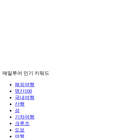
매일투어
인기 키워드
해외여행
명산100
국내여행
산행
섬
기차여행
크루즈
도보
여행