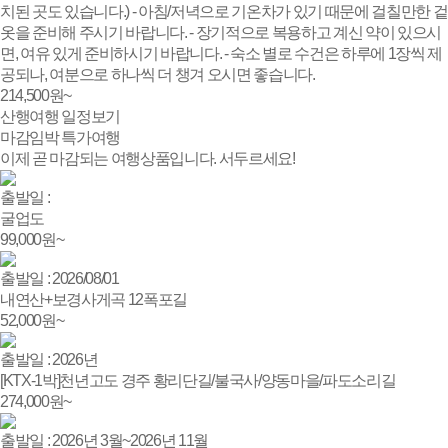
치된 곳도 있습니다.) - 아침/저녁으로 기온차가 있기 때문에 걸칠만한 겉
옷을 준비해 주시기 바랍니다. - 장기적으로 복용하고 계신 약이 있으시
면, 여유 있게 준비하시기 바랍니다. - 숙소 별로 수건은 하루에 1장씩 제
공되나, 여분으로 하나씩 더 챙겨 오시면 좋습니다.
214,500
원~
산행여행 일정보기
마감임박
특가여행
이제 곧 마감되는 여행상품입니다. 서두르세요!
출발일 :
굴업도
99,000
원~
출발일 : 2026/08/01
내연산+보경사게곡 12폭포길
52,000
원~
출발일 : 2026년
[KTX-1박]천년고도 경주 황리단길/불국사/양동마을/파도소리길
274,000
원~
출발일 : 2026년 3월~2026년 11월