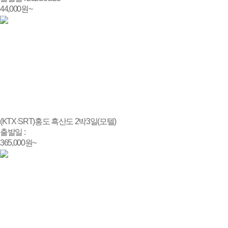
44,000
원~
(KTX·SRT)홍도 흑산도 2박3일(모텔)
출발일 :
365,000
원~