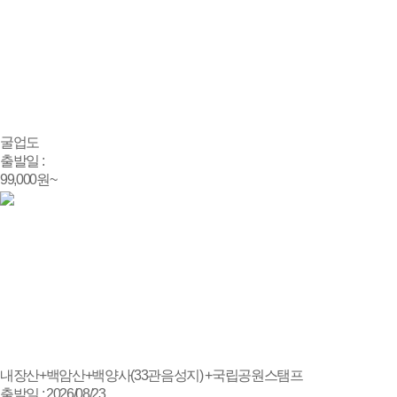
굴업도
출발일 :
99,000
원~
내장산+백암산+백양사(33관음성지) +국립공원스탬프
출발일 : 2026/08/23