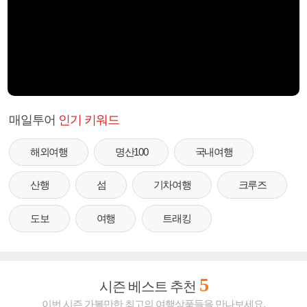
매일투어
인기 키워드
해외여행
명산100
국내여행
산행
섬
기차여행
크루즈
도보
여행
트래킹
5
시즌 베스트 추천
이번 시즌 가볼만한 최고의 여행상품들을 만나보세요.