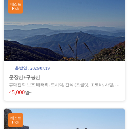
베스트
Pick
출발일 : 2026/07/19
운장산+구봉산
휴대전화 보조 배터리, 도시락, 간식 (초콜렛, 초코바, 사탕, 온수), 아이젠, 스틱, 랜턴, 장갑, 방한 재킷, 방한모, 무릎 보호대, 우의, 개인장비, 여벌 옷, 개인 상비약 등
45,000
원~
베스트
Pick