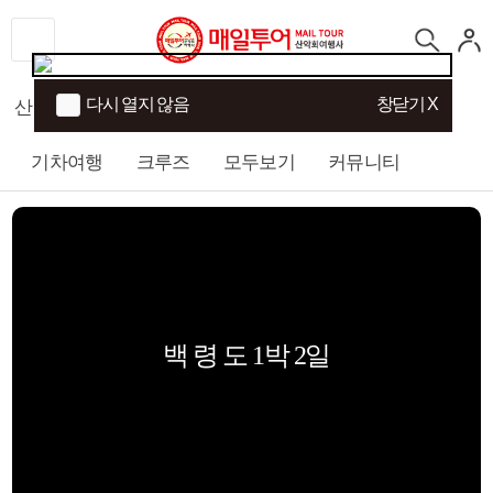
다시 열지 않음
창닫기 X
산행
섬/트래킹
국내여행
해외여행
기차여행
크루즈
모두보기
커뮤니티
백 령 도 1박 2일