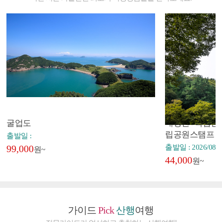
굴업도
내장산+백암산+
립공원스탬프
출발일 :
99,000
출발일 : 2026/08/2
원~
44,000
원~
가이드
Pick
산행
여행