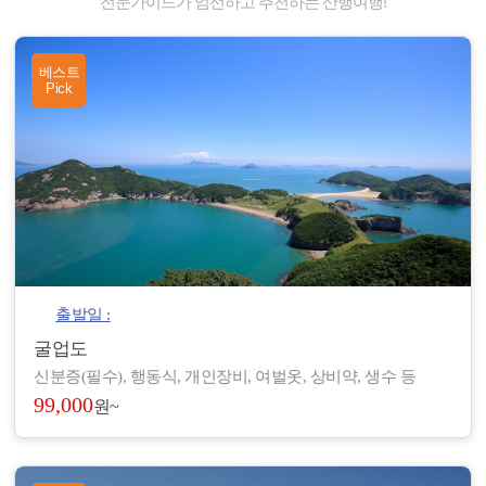
전문가이드가 엄선하고 추천하는 산행여행!
베스트
Pick
출발일 :
굴업도
신분증(필수), 행동식, 개인장비, 여벌옷, 상비약, 생수 등
99,000
원~